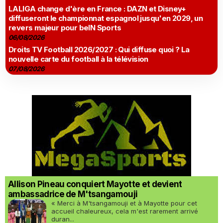
LALIGA change d'ère en France : DAZN et Disney+
diffuseront le championnat espagnol jusqu'en 2029, un
revers majeur pour beIN Sports
06/08/2026
Droits TV Football 2026/2027 : Qui diffuse quoi ? La
nouvelle carte du football à la télévision
07/08/2026
Allison Pineau conquiert Mayotte et devient
ambassadrice de M'tsangamouji
« Merci à M'tsangamouji et à Mayotte pour cet
accueil chaleureux, cela m'est rarement arrivé
duran...