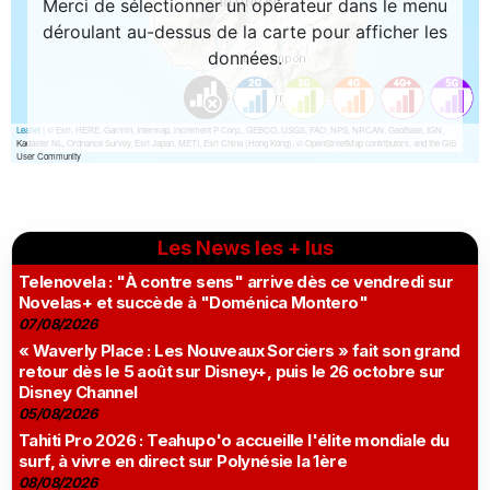
Les News les + lus
Telenovela : "À contre sens" arrive dès ce vendredi sur
Novelas+ et succède à "Doménica Montero"
07/08/2026
« Waverly Place : Les Nouveaux Sorciers » fait son grand
retour dès le 5 août sur Disney+, puis le 26 octobre sur
Disney Channel
05/08/2026
Tahiti Pro 2026 : Teahupo'o accueille l'élite mondiale du
surf, à vivre en direct sur Polynésie la 1ère
08/08/2026