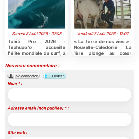
Samedi 8 Août 2026 - 07:08
Vendredi 7 Août 2026 - 12:07
Tahiti Pro 2026 :
« La Terre de nos vies » :
Teahupo'o accueille
Nouvelle-Calédonie La
l'élite mondiale du surf, à
1ère plonge au cœur
vivre en direct sur
d'une ruralité en pleine
Polynésie la 1ère
mutation
Nouveau commentaire :
Nom * :
Adresse email (non publiée) * :
Site web :