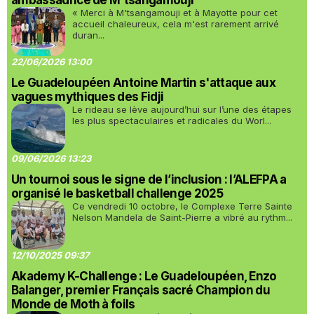
ambassadrice de M'tsangamouji
« Merci à M'tsangamouji et à Mayotte pour cet
accueil chaleureux, cela m'est rarement arrivé
duran...
22/06/2026 13:00
Le Guadeloupéen Antoine Martin s'attaque aux
vagues mythiques des Fidji
Le rideau se lève aujourd’hui sur l’une des étapes
les plus spectaculaires et radicales du Worl...
09/06/2026 13:23
Un tournoi sous le signe de l’inclusion : l’ALEFPA a
organisé le basketball challenge 2025
Ce vendredi 10 octobre, le Complexe Terre Sainte
Nelson Mandela de Saint-Pierre a vibré au rythm...
12/10/2025 09:37
Akademy K-Challenge : Le Guadeloupéen, Enzo
Balanger, premier Français sacré Champion du
Monde de Moth à foils