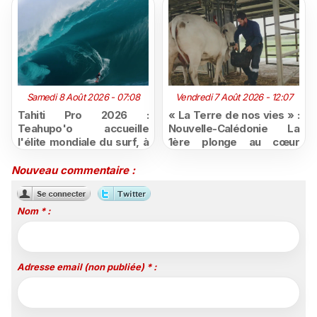
Samedi 8 Août 2026 - 07:08
Vendredi 7 Août 2026 - 12:07
Tahiti Pro 2026 :
« La Terre de nos vies » :
Teahupo'o accueille
Nouvelle-Calédonie La
l'élite mondiale du surf, à
1ère plonge au cœur
vivre en direct sur
d'une ruralité en pleine
Polynésie la 1ère
mutation
Nouveau commentaire :
Nom * :
Adresse email (non publiée) * :