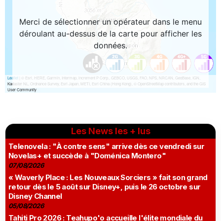
Les News les + lus
Telenovela : "À contre sens" arrive dès ce vendredi sur
Novelas+ et succède à "Doménica Montero"
07/08/2026
« Waverly Place : Les Nouveaux Sorciers » fait son grand
retour dès le 5 août sur Disney+, puis le 26 octobre sur
Disney Channel
05/08/2026
Tahiti Pro 2026 : Teahupo'o accueille l'élite mondiale du