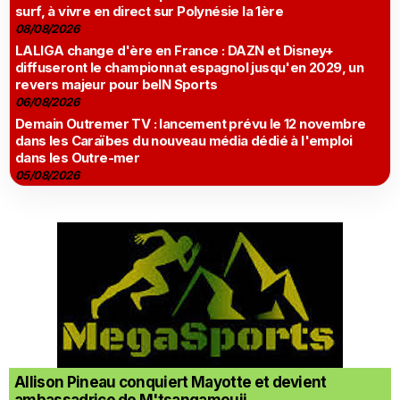
surf, à vivre en direct sur Polynésie la 1ère
08/08/2026
LALIGA change d'ère en France : DAZN et Disney+
diffuseront le championnat espagnol jusqu'en 2029, un
revers majeur pour beIN Sports
06/08/2026
Demain Outremer TV : lancement prévu le 12 novembre
dans les Caraïbes du nouveau média dédié à l'emploi
dans les Outre-mer
05/08/2026
Allison Pineau conquiert Mayotte et devient