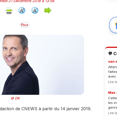
ndredi 21 Décembre 2018 à 13:58
💬 
van 
Atten
faite
avec 
Lire 
Max 
Cette
© DR
les i
genre
daction de CNEWS à partir du 14 janvier 2019.
Lire 