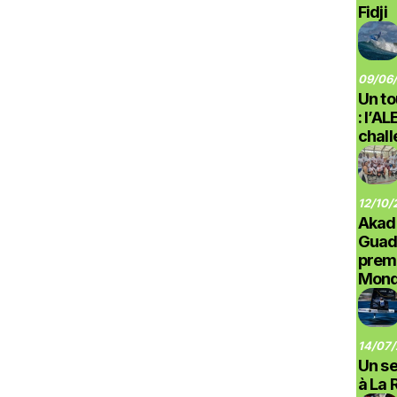
Fidji
09/06/
Un to
: l’A
chal
12/10/
Akad
Guad
prem
Monde
14/07/
Un se
à La 