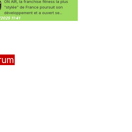
ON AIR, la franchise fitness la plus
“stylée” de France poursuit son
développement et a ouvert se...
2025 11:41
rum