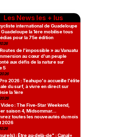
Les News les + lus
ycliste international de Guadeloupe
 Guadeloupe la 1ère mobilise tous
édias pour la 75e édition
2026
 Routes de l'impossible » au Vanuatu
 immersion au cœur d'un peuple
nté aux défis de la nature sur
e 5
2026
 Pro 2026 : Teahupo'o accueille l'élite
le du surf, à vivre en direct sur
sie la 1ère
2026
 Video : The Five-Star Weekend,
er saison 4, Midsommar…
vrez toutes les nouveautés du mois
t 2026
2026
re(s) : Être au-delà-de" : Canal+