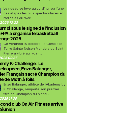
Le rideau se lève aujourd’hui sur l’une
des étapes les plus spectaculaires et
radicales du Worl...
2026 13:23
urnoi sous le signe de l’inclusion
LEFPA a organisé le basketball
lenge 2025
Ce vendredi 10 octobre, le Complexe
Terre Sainte Nelson Mandela de Saint-
Pierre a vibré au rythm...
2025 09:37
emy K-Challenge : Le
eloupéen, Enzo Balanger,
ier Français sacré Champion du
 de Moth à foils
Enzo Balanger, athlète de l’Akademy by
K-Challenge, remporte son premier
titre de Champion du Mond...
2025 11:30
cond club On Air Fitness arrive
Réunion