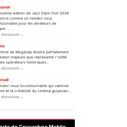
sandr
oisième édition de Jazz Dann Port 2026
nonce comme un rendez-vous
tournable pour les amateurs de
e. ...
la discussion →
ne
rticle de Megazap illustre parfaitement
olution majeure que représente l''eSIM
les opérateurs historiques...
la discussion →
rina8
ndez-vous incontournable qui valorise
lent et la créativité du cinéma guyanais....
la discussion →
arte de Couverture Mobile