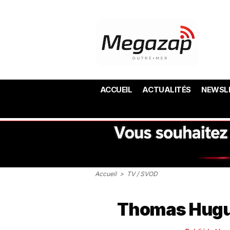
ACCUEIL
ACTUALITÉS
NEWSL
Accueil
>
TV / SVOD
Thomas Hugu