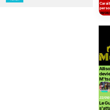
Caraï
perso
06/08/
Allis
devi
M'ts
22/06/
Le G
s'at