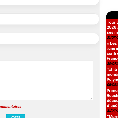
Tour c
2026 :
ses m
31/07/
« Les
: une
confro
Franc
30/07/
Tahiti
mondia
Polyné
05/08/
Prime
Reach
décou
d'aoû
commentaires
31/07/
"Murmu