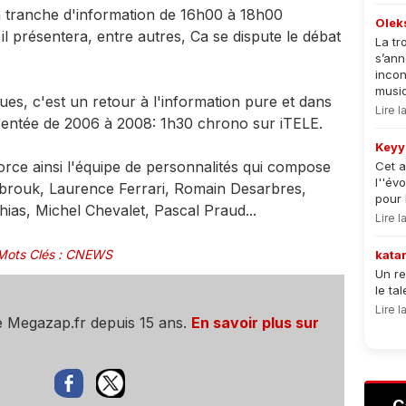
la tranche d'information de 16h00 à 18h00
Olek
il présentera, entre autres, Ca se dispute le débat
La tr
s’an
incon
musiqu
, c'est un retour à l'information pure et dans
Lire 
sentée de 2006 à 2008: 1h30 chrono sur iTELE.
Keyy
ce ainsi l'équipe de personnalités qui compose
Cet a
l''év
brouk, Laurence Ferrari, Romain Desarbres,
pour 
ias, Michel Chevalet, Pascal Praud...
Lire 
Mots Clés
:
CNEWS
kata
Un re
le ta
Lire 
e Megazap.fr depuis 15 ans.
En savoir plus sur
C