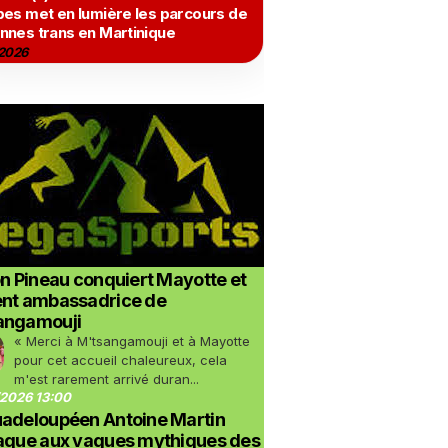
bes met en lumière les parcours de
nnes trans en Martinique
2026
on Pineau conquiert Mayotte et
ent ambassadrice de
angamouji
« Merci à M'tsangamouji et à Mayotte
pour cet accueil chaleureux, cela
m'est rarement arrivé duran...
2026 13:00
uadeloupéen Antoine Martin
taque aux vagues mythiques des