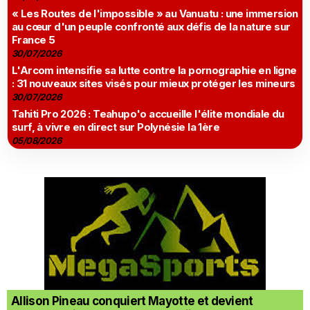
« Les Routes de l'impossible » au Vanuatu : une immersion
au cœur d'un peuple confronté aux défis de la nature sur
France 5
30/07/2026
L'Arcom intensifie sa lutte contre la pornographie en ligne
: 31 nouveaux sites visés pour mieux protéger les mineurs
30/07/2026
Tahiti Pro 2026 : Teahupo'o accueille l'élite mondiale du
surf, à vivre en direct sur Polynésie la 1ère
05/08/2026
Allison Pineau conquiert Mayotte et devient