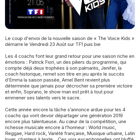
Le coup d'envoi de la nouvelle saison de « The Voice Kids »
démarre le Vendredi 23 Août sur TF1 puis bie
Les 4 coachs font leur grand retour pour une saison riche en
émotions : Patrick Fiori, un des piliers du programme, qui
compte déjà deux trophées à son palmarès, Jenifer, la
coach historique, remet son titre en jeu après le succès
d’Emma la saison passée, Amel Bent revient plus
déterminée que jamais pour décrocher sa première victoire
et enfin, Soprano, le show man est prêt à tout pour
emmener ses talents vers le sacre.
Cette année encore la tâche s’annonce ardue pour les 4
coachs qui vont devoir départager une génération 2019
encore plus talentueuse. Au cœur de la compétition, une
richesse musicale encore à l’honneur : World music,
Reggae, Hard rock, Variété française, Musique urbaine, Latin
lover, chanteur à texte… Ces voix exceptionnelles ont bluffé