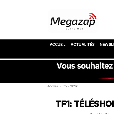
ACCUEIL
ACTUALITÉS
NEWSL
Accueil
>
TV / SVOD
TF1: TÉLÉSHOP