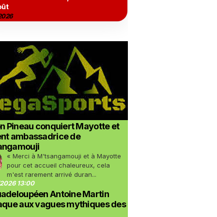
oût
2026
on Pineau conquiert Mayotte et
ent ambassadrice de
angamouji
« Merci à M'tsangamouji et à Mayotte
pour cet accueil chaleureux, cela
m'est rarement arrivé duran...
2026 13:00
uadeloupéen Antoine Martin
taque aux vagues mythiques des