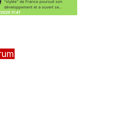
“stylée” de France poursuit son
développement et a ouvert se...
2025 11:41
rum