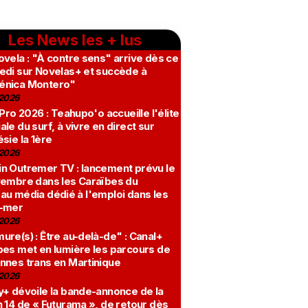
Les News les + lus
vela : "À contre sens" arrive dès ce
edi sur Novelas+ et succède à
nica Montero"
2026
 Pro 2026 : Teahupo'o accueille l'élite
le du surf, à vivre en direct sur
sie la 1ère
2026
n Outremer TV : lancement prévu le
vembre dans les Caraïbes du
au média dédié à l'emploi dans les
-mer
2026
re(s) : Être au-delà-de" : Canal+
bes met en lumière les parcours de
nnes trans en Martinique
2026
y+ dévoile la bande-annonce de la
 14 de « Futurama », de retour dès