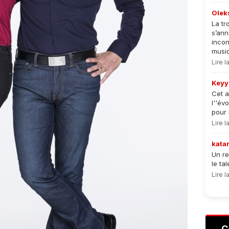
Olek
La tr
s’an
incon
musiqu
Lire 
Keyy
Cet a
l''év
pour 
Lire 
kata
Un re
le ta
Lire 
C