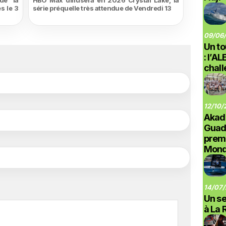
de la
HBO Max diffusera en 2026 Crystal Lake, la
s le 3
série préquelle très attendue de Vendredi 13
09/06/
Un to
: l’A
chal
12/10/
Akad
Guad
prem
Monde
14/07/
Un se
à La 