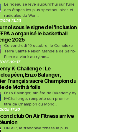
Le rideau se lève aujourd’hui sur l’une
des étapes les plus spectaculaires et
radicales du Worl...
2026 13:23
urnoi sous le signe de l’inclusion
LEFPA a organisé le basketball
lenge 2025
Ce vendredi 10 octobre, le Complexe
Terre Sainte Nelson Mandela de Saint-
Pierre a vibré au rythm...
2025 09:37
emy K-Challenge : Le
eloupéen, Enzo Balanger,
ier Français sacré Champion du
 de Moth à foils
Enzo Balanger, athlète de l’Akademy by
K-Challenge, remporte son premier
titre de Champion du Mond...
2025 11:30
cond club On Air Fitness arrive
Réunion
ON AIR, la franchise fitness la plus