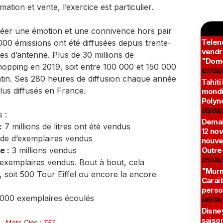
ation et vente, l’exercice est particulier.
réer une émotion et une connivence hors pair
Teleno
00 émissions ont été diffusées depuis trente-
vendr
s d’antenne. Plus de 30 millions de
"Domé
hopping en 2019, soit entre 100 000 et 150 000
07/08/
tin. Ses 280 heures de diffusion chaque année
Tahiti
lus diffusés en France.
mondia
Polyné
05/08/
 :
Demai
:
7 millions de litres ont été vendus
12 no
s de d’exemplaires vendus
nouve
e :
3 millions vendus
Outre
05/08/
’exemplaires vendus. Bout à bout, cela
"Murmu
, soit 500 Tour Eiffel ou encore la encore
Caraï
perso
000 exemplaires écoulés
06/08/
Disne
saison
Mots Clés
:
TF1