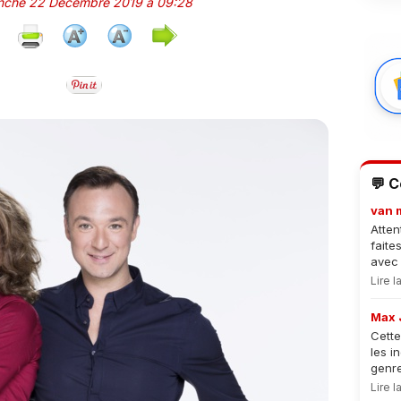
anche 22 Décembre 2019 à 09:28
💬 
van 
Atten
faite
avec 
Lire 
Max 
Cette
les i
genre
Lire 