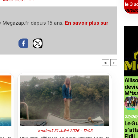
le 3 a
01/08/
e Megazap.fr depuis 15 ans.
En savoir plus sur
<
>
Allis
devi
M'ts
22/06/
Le G
s'at
Vendredi 31 Juillet 2026 - 12:03
Fidji