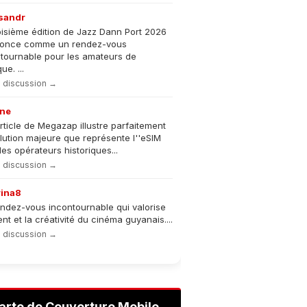
sandr
oisième édition de Jazz Dann Port 2026
nonce comme un rendez-vous
tournable pour les amateurs de
e. ...
la discussion →
ne
rticle de Megazap illustre parfaitement
olution majeure que représente l''eSIM
les opérateurs historiques...
la discussion →
rina8
ndez-vous incontournable qui valorise
lent et la créativité du cinéma guyanais....
la discussion →
arte de Couverture Mobile