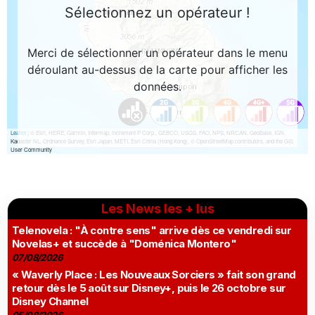
Les News les + lus
Telenovela : "À contre sens" arrive dès ce vendredi sur
Novelas+ et succède à "Doménica Montero"
07/08/2026
« Waverly Place : Les Nouveaux Sorciers » fait son grand
retour dès le 5 août sur Disney+, puis le 26 octobre sur
Disney Channel