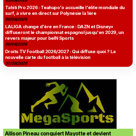
05/08/2026
Tahiti Pro 2026 : Teahupo'o accueille l'élite mondiale du
surf, à vivre en direct sur Polynésie la 1ère
08/08/2026
LALIGA change d'ère en France : DAZN et Disney+
diffuseront le championnat espagnol jusqu'en 2029, un
revers majeur pour beIN Sports
06/08/2026
Droits TV Football 2026/2027 : Qui diffuse quoi ? La
nouvelle carte du football à la télévision
07/08/2026
Allison Pineau conquiert Mayotte et devient