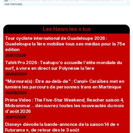
Les News les + lus
Tour cycliste international de Guadeloupe 2026 :
Guadeloupe la 1ère mobilise tous ses médias pour la 75e
édition
31/07/2026
Tahiti Pro 2026 : Teahupo'o accueille l'élite mondiale du
surf, à vivre en direct sur Polynésie la 1ère
05/08/2026
"Murmure(s) : Être au-delà-de" : Canal+ Caraïbes met en
lumière les parcours de personnes trans en Martinique
06/08/2026
Prime Video : The Five-Star Weekend, Reacher saison 4,
Midsommar… découvrez toutes les nouveautés du mois
d'août 2026
31/07/2026
Disney+ dévoile la bande-annonce de la saison 14 de «
Futurama », de retour dès le 3 août