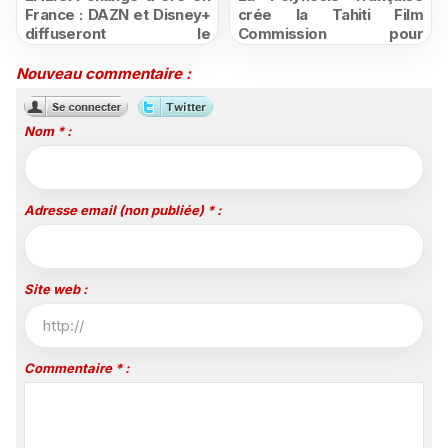
France : DAZN et Disney+
crée la Tahiti Film
diffuseront le
Commission pour
championnat espagnol
structurer et promouvoir
jusqu'en 2029, un revers
sa filière audiovisuelle
Nouveau commentaire :
majeur pour beIN Sports
Nom * :
Adresse email (non publiée) * :
Site web :
Commentaire * :