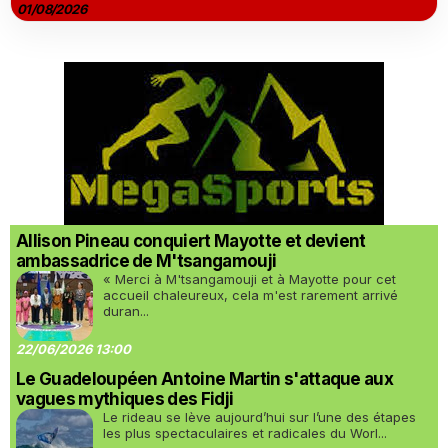
01/08/2026
Allison Pineau conquiert Mayotte et devient
ambassadrice de M'tsangamouji
« Merci à M'tsangamouji et à Mayotte pour cet
accueil chaleureux, cela m'est rarement arrivé
duran...
22/06/2026 13:00
Le Guadeloupéen Antoine Martin s'attaque aux
vagues mythiques des Fidji
Le rideau se lève aujourd’hui sur l’une des étapes
les plus spectaculaires et radicales du Worl...