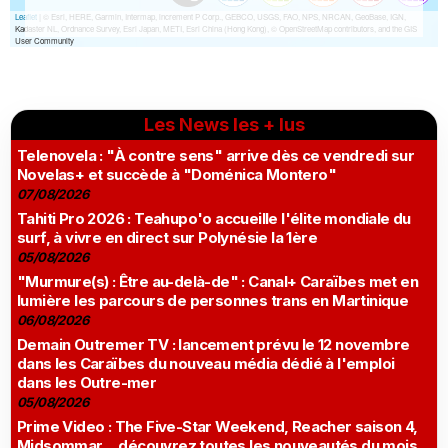
Les News les + lus
Telenovela : "À contre sens" arrive dès ce vendredi sur
Novelas+ et succède à "Doménica Montero"
07/08/2026
Tahiti Pro 2026 : Teahupo'o accueille l'élite mondiale du
surf, à vivre en direct sur Polynésie la 1ère
05/08/2026
"Murmure(s) : Être au-delà-de" : Canal+ Caraïbes met en
lumière les parcours de personnes trans en Martinique
06/08/2026
Demain Outremer TV : lancement prévu le 12 novembre
dans les Caraïbes du nouveau média dédié à l'emploi
dans les Outre-mer
05/08/2026
Prime Video : The Five-Star Weekend, Reacher saison 4,
Midsommar… découvrez toutes les nouveautés du mois