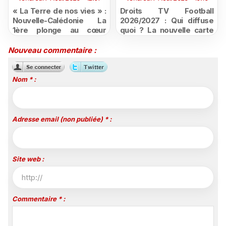
« La Terre de nos vies » :
Droits TV Football
Nouvelle-Calédonie La
2026/2027 : Qui diffuse
1ère plonge au cœur
quoi ? La nouvelle carte
d'une ruralité en pleine
du football à la télévision
mutation
Nouveau commentaire :
Nom * :
Adresse email (non publiée) * :
Site web :
Commentaire * :