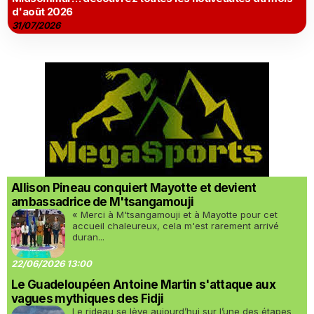
d'août 2026
31/07/2026
Allison Pineau conquiert Mayotte et devient
ambassadrice de M'tsangamouji
« Merci à M'tsangamouji et à Mayotte pour cet
accueil chaleureux, cela m'est rarement arrivé
duran...
22/06/2026 13:00
Le Guadeloupéen Antoine Martin s'attaque aux
vagues mythiques des Fidji
Le rideau se lève aujourd’hui sur l’une des étapes