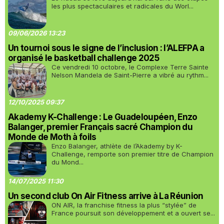
les plus spectaculaires et radicales du Worl...
09/06/2026 13:23
Un tournoi sous le signe de l’inclusion : l’ALEFPA a
organisé le basketball challenge 2025
Ce vendredi 10 octobre, le Complexe Terre Sainte
Nelson Mandela de Saint-Pierre a vibré au rythm...
12/10/2025 09:37
Akademy K-Challenge : Le Guadeloupéen, Enzo
Balanger, premier Français sacré Champion du
Monde de Moth à foils
Enzo Balanger, athlète de l’Akademy by K-
Challenge, remporte son premier titre de Champion
du Mond...
14/07/2025 11:30
Un second club On Air Fitness arrive à La Réunion
ON AIR, la franchise fitness la plus “stylée” de
France poursuit son développement et a ouvert se...