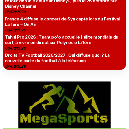
retour dès le 5 août sur Disney+, puis le 26 octobre sur
Disney Channel
05/08/2026
France 4 diffuse le concert de Sya capté lors du Festival
La 1ère – On Air
09/08/2026
Tahiti Pro 2026 : Teahupo'o accueille l'élite mondiale du
surf, à vivre en direct sur Polynésie la 1ère
08/08/2026
Droits TV Football 2026/2027 : Qui diffuse quoi ? La
nouvelle carte du football à la télévision
07/08/2026