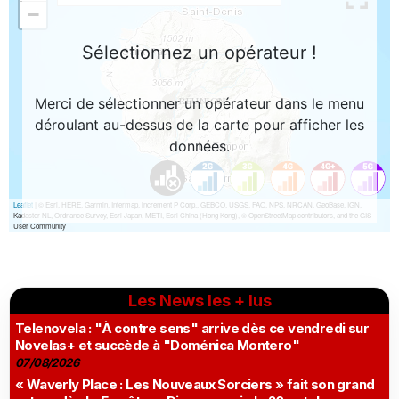
Les News les + lus
Telenovela : "À contre sens" arrive dès ce vendredi sur
Novelas+ et succède à "Doménica Montero"
07/08/2026
« Waverly Place : Les Nouveaux Sorciers » fait son grand