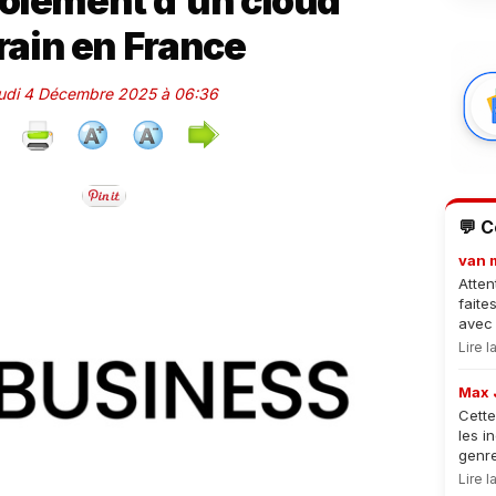
loiement d’un cloud
ain en France
eudi 4 Décembre 2025 à 06:36
💬 
van 
Atten
faite
avec 
Lire 
Max 
Cette
les i
genre
Lire 