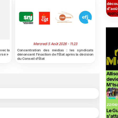
décou
d'aoû
31/07/
Mercredi 5 Août 2026 - 11:23
vec la
Concentration des médias : les syndicats
ursé »
dénoncent l'inaction de l'État après la décision
du Conseil d'État
Allis
devi
M'ts
22/06/
Le G
s'at