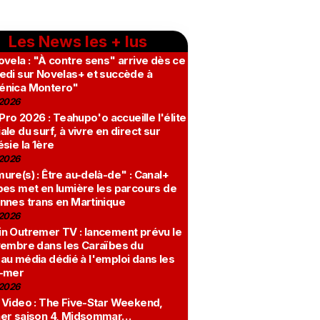
Les News les + lus
vela : "À contre sens" arrive dès ce
edi sur Novelas+ et succède à
nica Montero"
2026
 Pro 2026 : Teahupo'o accueille l'élite
le du surf, à vivre en direct sur
sie la 1ère
2026
re(s) : Être au-delà-de" : Canal+
bes met en lumière les parcours de
nnes trans en Martinique
2026
n Outremer TV : lancement prévu le
vembre dans les Caraïbes du
au média dédié à l'emploi dans les
-mer
2026
 Video : The Five-Star Weekend,
er saison 4, Midsommar…