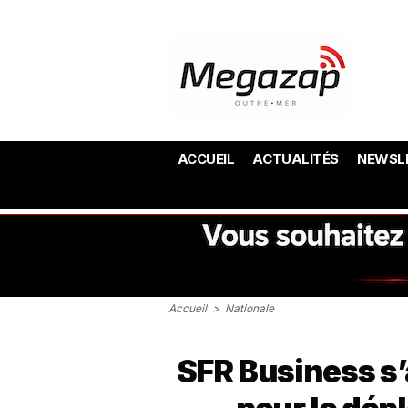
ACCUEIL
ACTUALITÉS
NEWSL
Accueil
>
Nationale
SFR Business s’