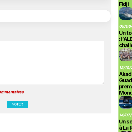
Fidji
09/06/
Un to
: l’A
chal
12/10/
Akad
Guad
prem
Monde
commentaires
14/07/
Un se
à La 