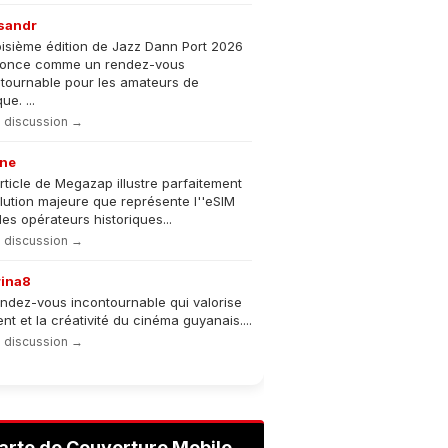
sandr
oisième édition de Jazz Dann Port 2026
nonce comme un rendez-vous
tournable pour les amateurs de
e. ...
la discussion →
ne
rticle de Megazap illustre parfaitement
olution majeure que représente l''eSIM
les opérateurs historiques...
la discussion →
rina8
ndez-vous incontournable qui valorise
lent et la créativité du cinéma guyanais....
la discussion →
arte de Couverture Mobile