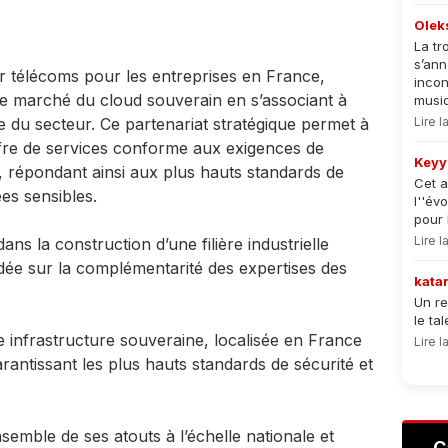
Olek
La tr
s’an
 télécoms pour les entreprises en France,
incon
e marché du cloud souverain en s’associant à
musiqu
Lire 
 du secteur. Ce partenariat stratégique permet à
re de services conforme aux exigences de
Keyy
 répondant ainsi aux plus hauts standards de
Cet a
́es sensibles.
l''év
pour 
Lire 
ns la construction d’une filière industrielle
ée sur la complémentarité des expertises des
kata
Un re
le ta
infrastructure souveraine, localisée en France
Lire 
antissant les plus hauts standards de sécurité et
emble de ses atouts à l’échelle nationale et
C