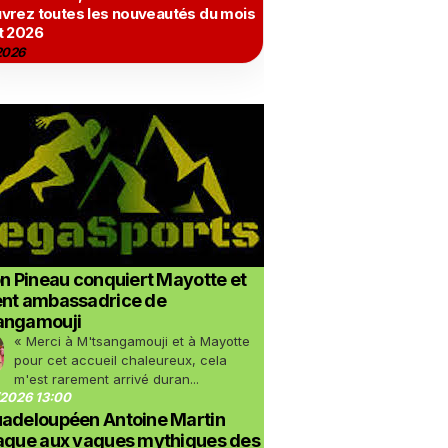
vrez toutes les nouveautés du mois
t 2026
2026
on Pineau conquiert Mayotte et
ent ambassadrice de
angamouji
« Merci à M'tsangamouji et à Mayotte
pour cet accueil chaleureux, cela
m'est rarement arrivé duran...
2026 13:00
uadeloupéen Antoine Martin
taque aux vagues mythiques des