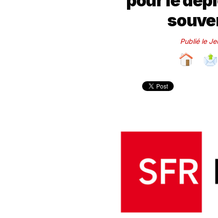
pour le dép
souver
Publié le J