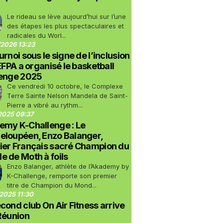
Le rideau se lève aujourd’hui sur l’une
des étapes les plus spectaculaires et
radicales du Worl...
2026 13:23
urnoi sous le signe de l’inclusion
LEFPA a organisé le basketball
lenge 2025
Ce vendredi 10 octobre, le Complexe
Terre Sainte Nelson Mandela de Saint-
Pierre a vibré au rythm...
2025 09:37
emy K-Challenge : Le
eloupéen, Enzo Balanger,
ier Français sacré Champion du
 de Moth à foils
Enzo Balanger, athlète de l’Akademy by
K-Challenge, remporte son premier
titre de Champion du Mond...
2025 11:30
cond club On Air Fitness arrive
Réunion