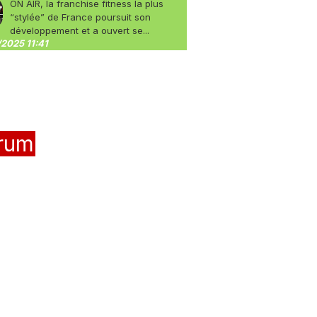
ON AIR, la franchise fitness la plus
“stylée” de France poursuit son
développement et a ouvert se...
2025 11:41
rum