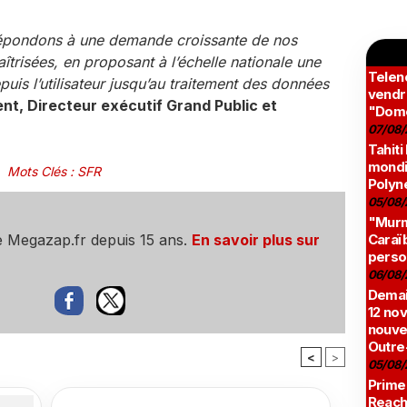
répondons à une demande croissante de nos
trisées, en proposant à l’échelle nationale une
Teleno
puis l’utilisateur jusqu’au traitement des données
vendr
ent, Directeur exécutif Grand Public et
"Domé
07/08/
Tahiti
mondia
Mots Clés
:
SFR
Polyné
05/08/
"Murmu
Caraï
e Megazap.fr depuis 15 ans.
En savoir plus sur
perso
06/08/
Demai
12 no
nouve
Outre
<
>
05/08/
Prime
Reach