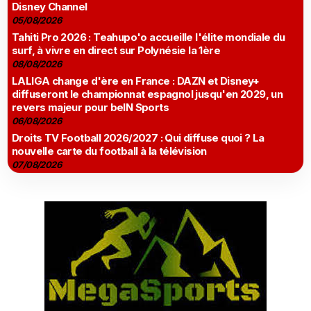
Disney Channel
05/08/2026
Tahiti Pro 2026 : Teahupo'o accueille l'élite mondiale du
surf, à vivre en direct sur Polynésie la 1ère
08/08/2026
LALIGA change d'ère en France : DAZN et Disney+
diffuseront le championnat espagnol jusqu'en 2029, un
revers majeur pour beIN Sports
06/08/2026
Droits TV Football 2026/2027 : Qui diffuse quoi ? La
nouvelle carte du football à la télévision
07/08/2026