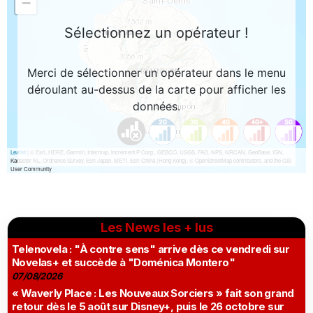
Les News les + lus
Telenovela : "À contre sens" arrive dès ce vendredi sur
Novelas+ et succède à "Doménica Montero"
07/08/2026
« Waverly Place : Les Nouveaux Sorciers » fait son grand
retour dès le 5 août sur Disney+, puis le 26 octobre sur