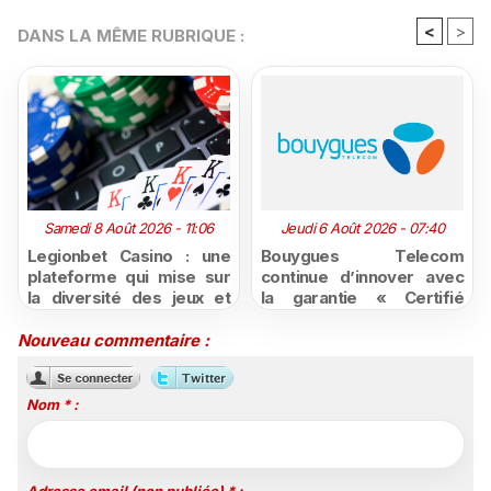
<
>
DANS LA MÊME RUBRIQUE :
Samedi 8 Août 2026 - 11:06
Jeudi 6 Août 2026 - 07:40
Legionbet Casino : une
Bouygues Telecom
plateforme qui mise sur
continue d’innover avec
la diversité des jeux et
la garantie « Certifié
des promotions
moins cher ou remboursé
attractives
»
Nouveau commentaire :
Nom * :
Adresse email (non publiée) * :