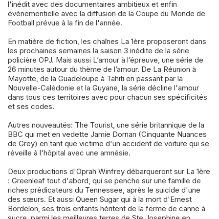
l'inédit avec des documentaires ambitieux et enfin
évènementielle avec la diffusion de la Coupe du Monde de
Football prévue à la fin de l'année.
En matière de fiction, les chaînes La 1ère proposeront dans
les prochaines semaines la saison 3 inédite de la série
policière OPJ. Mais aussi L’amour à l’épreuve, une série de
26 minutes autour du thème de l’amour. De La Réunion à
Mayotte, de la Guadeloupe à Tahiti en passant par la
Nouvelle-Calédonie et la Guyane, la série décline l'amour
dans tous ces territoires avec pour chacun ses spécificités
et ses codes.
Autres nouveautés: The Tourist, une série britannique de la
BBC qui met en vedette Jamie Dornan (Cinquante Nuances
de Grey) en tant que victime d'un accident de voiture qui se
réveille à l'hôpital avec une amnésie.
Deux productions d'Oprah Winfrey débarqueront sur La 1ère
: Greenleaf tout d'abord, qui se penche sur une famille de
riches prédicateurs du Tennessee, après le suicide d'une
des sœurs. Et aussi Queen Sugar qui à la mort d'Ernest
Bordelon, ses trois enfants héritent de la ferme de canne à
sucre, parmi les meilleures terres de Ste Josephine en