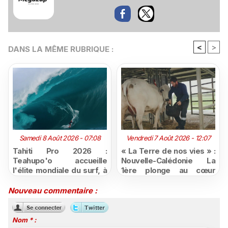
<
>
DANS LA MÊME RUBRIQUE :
Samedi 8 Août 2026 - 07:08
Vendredi 7 Août 2026 - 12:07
Tahiti Pro 2026 :
« La Terre de nos vies » :
Teahupo'o accueille
Nouvelle-Calédonie La
l'élite mondiale du surf, à
1ère plonge au cœur
vivre en direct sur
d'une ruralité en pleine
Polynésie la 1ère
mutation
Nouveau commentaire :
Nom * :