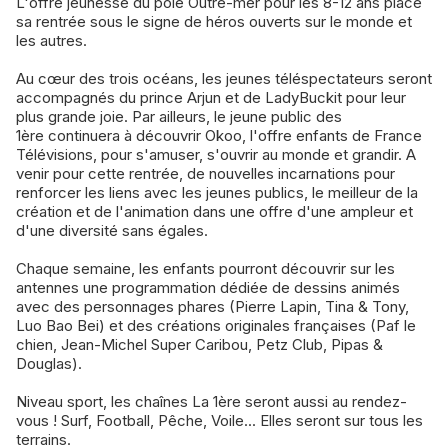
L'offre jeunesse du pôle Outre-mer pour les 8-12 ans place
sa rentrée sous le signe de héros ouverts sur le monde et
les autres.
Au cœur des trois océans, les jeunes téléspectateurs seront
accompagnés du prince Arjun et de LadyBuckit pour leur
plus grande joie. Par ailleurs, le jeune public des
1ère continuera à découvrir Okoo, l'offre enfants de France
Télévisions, pour s'amuser, s'ouvrir au monde et grandir. A
venir pour cette rentrée, de nouvelles incarnations pour
renforcer les liens avec les jeunes publics, le meilleur de la
création et de l'animation dans une offre d'une ampleur et
d'une diversité sans égales.
Chaque semaine, les enfants pourront découvrir sur les
antennes une programmation dédiée de dessins animés
avec des personnages phares (Pierre Lapin, Tina & Tony,
Luo Bao Bei) et des créations originales françaises (Paf le
chien, Jean-Michel Super Caribou, Petz Club, Pipas &
Douglas).
Niveau sport, les chaînes La 1ère seront aussi au rendez-
vous ! Surf, Football, Pêche, Voile... Elles seront sur tous les
terrains.