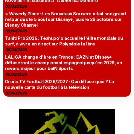
Novelas+ et succède à "Doménica Montero"
07/08/2026
« Waverly Place : Les Nouveaux Sorciers » fait son grand
retour dès le 5 août sur Disney+, puis le 26 octobre sur
Disney Channel
05/08/2026
Tahiti Pro 2026 : Teahupo'o accueille l'élite mondiale du
surf, à vivre en direct sur Polynésie la 1ère
08/08/2026
LALIGA change d'ère en France : DAZN et Disney+
diffuseront le championnat espagnol jusqu'en 2029, un
revers majeur pour beIN Sports
06/08/2026
Droits TV Football 2026/2027 : Qui diffuse quoi ? La
nouvelle carte du football à la télévision
07/08/2026