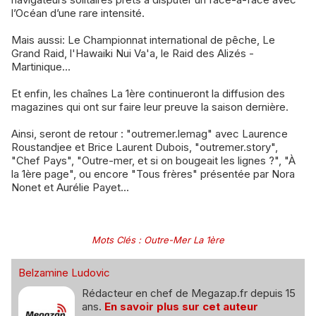
l’Océan d’une rare intensité.
Mais aussi: Le Championnat international de pêche, Le
Grand Raid, l'Hawaiki Nui Va'a, le Raid des Alizés -
Martinique...
Et enfin, les chaînes La 1ère continueront la diffusion des
magazines qui ont sur faire leur preuve la saison dernière.
Ainsi, seront de retour : "outremer.lemag" avec Laurence
Roustandjee et Brice Laurent Dubois, "outremer.story",
"Chef Pays", "Outre-mer, et si on bougeait les lignes ?", "À
la 1ère page", ou encore "Tous frères" présentée par Nora
Nonet et Aurélie Payet...
Mots Clés
:
Outre-Mer La 1ère
Belzamine Ludovic
Rédacteur en chef de Megazap.fr depuis 15
ans.
En savoir plus sur cet auteur