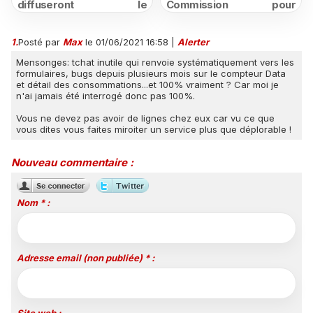
diffuseront le
Commission pour
championnat espagnol
structurer et promouvoir
jusqu'en 2029, un revers
sa filière audiovisuelle
1.
Posté par
Max
le 01/06/2021 16:58
|
Alerter
majeur pour beIN Sports
Mensonges: tchat inutile qui renvoie systématiquement vers les
formulaires, bugs depuis plusieurs mois sur le compteur Data
et détail des consommations...et 100% vraiment ? Car moi je
n'ai jamais été interrogé donc pas 100%.
Vous ne devez pas avoir de lignes chez eux car vu ce que
vous dites vous faites miroiter un service plus que déplorable !
Nouveau commentaire :
Nom * :
Adresse email (non publiée) * :
Site web :