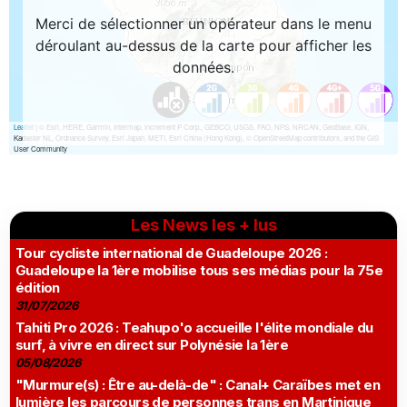
Les News les + lus
Tour cycliste international de Guadeloupe 2026 :
Guadeloupe la 1ère mobilise tous ses médias pour la 75e
édition
31/07/2026
Tahiti Pro 2026 : Teahupo'o accueille l'élite mondiale du
surf, à vivre en direct sur Polynésie la 1ère
05/08/2026
"Murmure(s) : Être au-delà-de" : Canal+ Caraïbes met en
lumière les parcours de personnes trans en Martinique