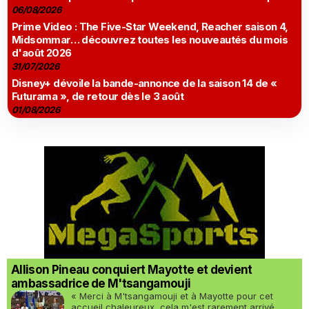
06/08/2026
Prime Video : The Five-Star Weekend, Reacher saison 4,
Midsommar… découvrez toutes les nouveautés du mois
d'août 2026
31/07/2026
Disney+ dévoile la bande-annonce de la saison 14 de «
Futurama », de retour dès le 3 août
01/08/2026
Allison Pineau conquiert Mayotte et devient
ambassadrice de M'tsangamouji
« Merci à M'tsangamouji et à Mayotte pour cet
accueil chaleureux, cela m'est rarement arrivé