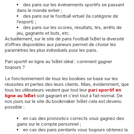
des paris sur les événements sportifs se passant
dans le monde entier ;
des paris sur le football virtuel (la catégorie de
l’esport) ;
des paris sur les scores, résultats, tirs, arrêts de
jeu, gagnants et buts, etc.
Actuellement, sur le site de paris football 1xBet la diversité
d’offres disponibles aux parieurs permet de choisir les
paramètres les plus individuels pour les paris.
Pari sportif en ligne au 1xBet idéal : comment gagner
toujours ?
Le fonctionnement de tous les bookies se base sur les
réussites et pertes des leurs clients. Mais, évidemment, que
tous les utilisateurs veulent que tout leur
pari sportif en
ligne au 1xBet
soit gagnant et c’est tout à fait normal. De
nos jours sur le site du bookmaker 1xBet cela est devenu
possible :
en cas des pronostics corrects vous gagnez des
gains sur le compte personnel ;
en cas des paris perdants vous toujours obtenez la