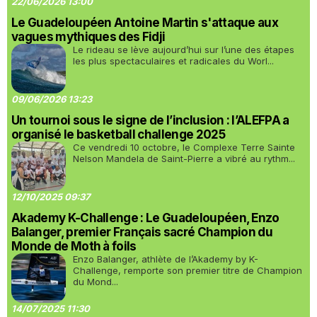
22/06/2026 13:00
Le Guadeloupéen Antoine Martin s'attaque aux
vagues mythiques des Fidji
Le rideau se lève aujourd’hui sur l’une des étapes
les plus spectaculaires et radicales du Worl...
09/06/2026 13:23
Un tournoi sous le signe de l’inclusion : l’ALEFPA a
organisé le basketball challenge 2025
Ce vendredi 10 octobre, le Complexe Terre Sainte
Nelson Mandela de Saint-Pierre a vibré au rythm...
12/10/2025 09:37
Akademy K-Challenge : Le Guadeloupéen, Enzo
Balanger, premier Français sacré Champion du
Monde de Moth à foils
Enzo Balanger, athlète de l’Akademy by K-
Challenge, remporte son premier titre de Champion
du Mond...
14/07/2025 11:30