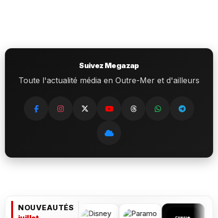
Suivez Megazap
Toute l'actualité média en Outre-Mer et d'ailleurs
NOUVEAUTÉS
juillet