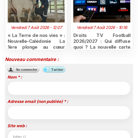
Vendredi 7 Août 2026 - 12:07
Vendredi 7 Août 2026 - 10:16
« La Terre de nos vies » :
Droits TV Football
Nouvelle-Calédonie La
2026/2027 : Qui diffuse
1ère plonge au cœur
quoi ? La nouvelle carte
d'une ruralité en pleine
du football à la télévision
mutation
Nouveau commentaire :
Nom * :
Adresse email (non publiée) * :
Site web :