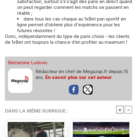
satisfaction, surtout s’il s’agit des paris en direct quand
on peut regarder comment les matchs se passent en
réalité ;
dans tous les cas chaque au 1xBet pari sportif en
ligne permet d’obtenir plus d'expérience pour les
futures réussites !
Donc, indépendamment du type de paris choisi - les clients
de 1xBet ont toujours la chance d’en profiter au maximum !
Belzamine Ludovic
Rédacteur en chef de Megazap.fr depuis 15
ans.
En savoir plus sur cet auteur
<
>
DANS LA MÊME RUBRIQUE :