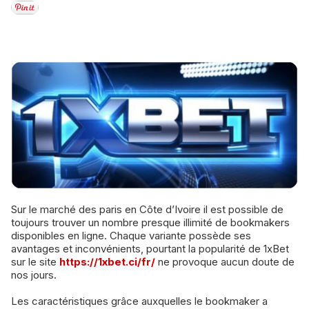
Sur le marché des paris en Côte d’Ivoire il est possible de
toujours trouver un nombre presque illimité de bookmakers
disponibles en ligne. Chaque variante possède ses
avantages et inconvénients, pourtant la popularité de 1xBet
sur le site
https://1xbet.ci/fr/
ne provoque aucun doute de
nos jours.
Les caractéristiques grâce auxquelles le bookmaker a