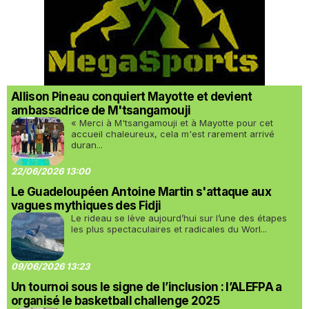
Allison Pineau conquiert Mayotte et devient
ambassadrice de M'tsangamouji
« Merci à M'tsangamouji et à Mayotte pour cet
accueil chaleureux, cela m'est rarement arrivé
duran...
22/06/2026 13:00
Le Guadeloupéen Antoine Martin s'attaque aux
vagues mythiques des Fidji
Le rideau se lève aujourd’hui sur l’une des étapes
les plus spectaculaires et radicales du Worl...
09/06/2026 13:23
Un tournoi sous le signe de l’inclusion : l’ALEFPA a
organisé le basketball challenge 2025