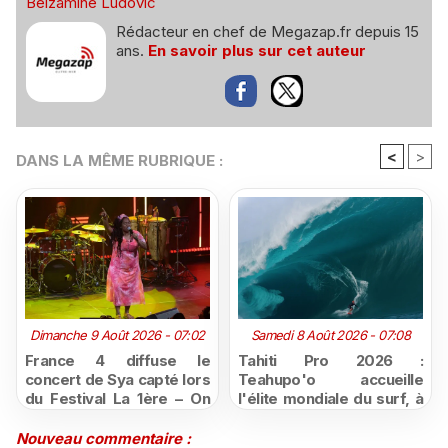
Belzamine Ludovic
Rédacteur en chef de Megazap.fr depuis 15
ans.
En savoir plus sur cet auteur
<
>
DANS LA MÊME RUBRIQUE :
Dimanche 9 Août 2026 - 07:02
Samedi 8 Août 2026 - 07:08
France 4 diffuse le
Tahiti Pro 2026 :
concert de Sya capté lors
Teahupo'o accueille
du Festival La 1ère – On
l'élite mondiale du surf, à
Air
vivre en direct sur
Polynésie la 1ère
Nouveau commentaire :