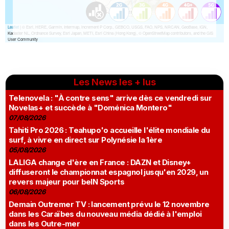
Les News les + lus
Telenovela : "À contre sens" arrive dès ce vendredi sur
Novelas+ et succède à "Doménica Montero"
07/08/2026
Tahiti Pro 2026 : Teahupo'o accueille l'élite mondiale du
surf, à vivre en direct sur Polynésie la 1ère
05/08/2026
LALIGA change d'ère en France : DAZN et Disney+
diffuseront le championnat espagnol jusqu'en 2029, un
revers majeur pour beIN Sports
06/08/2026
Demain Outremer TV : lancement prévu le 12 novembre
dans les Caraïbes du nouveau média dédié à l'emploi
dans les Outre-mer