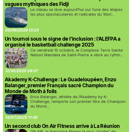
vagues mythiques des Fidji
Le rideau se lève aujourd’hui sur l’une des étapes
les plus spectaculaires et radicales du Worl...
09/06/2026 13:23
Un tournoi sous le signe de l’inclusion : l’ALEFPA a
organisé le basketball challenge 2025
Ce vendredi 10 octobre, le Complexe Terre Sainte
Nelson Mandela de Saint-Pierre a vibré au rythm...
12/10/2025 09:37
Akademy K-Challenge : Le Guadeloupéen, Enzo
Balanger, premier Français sacré Champion du
Monde de Moth à foils
Enzo Balanger, athlète de l’Akademy by K-
Challenge, remporte son premier titre de Champion
du Mond...
14/07/2025 11:30
Un second club On Air Fitness arrive à La Réunion
ON AIR, la franchise fitness la plus “stylée” de