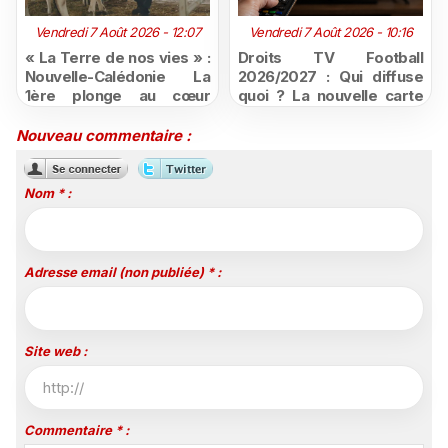
Vendredi 7 Août 2026 - 12:07
Vendredi 7 Août 2026 - 10:16
« La Terre de nos vies » :
Droits TV Football
Nouvelle-Calédonie La
2026/2027 : Qui diffuse
1ère plonge au cœur
quoi ? La nouvelle carte
d'une ruralité en pleine
du football à la télévision
mutation
Nouveau commentaire :
Nom * :
Adresse email (non publiée) * :
Site web :
Commentaire * :