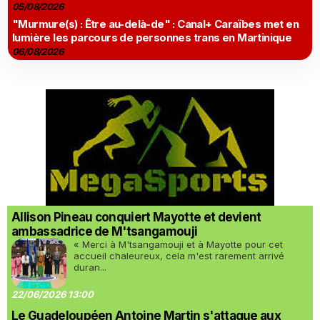
05/08/2026
"Murmure(s) : Être au-delà-de" : Canal+ Caraïbes met en
lumière les parcours de personnes trans en Martinique
06/08/2026
Allison Pineau conquiert Mayotte et devient
ambassadrice de M'tsangamouji
« Merci à M'tsangamouji et à Mayotte pour cet
accueil chaleureux, cela m'est rarement arrivé
duran...
22/06/2026 13:00
Le Guadeloupéen Antoine Martin s'attaque aux