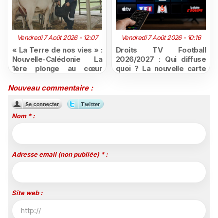
Vendredi 7 Août 2026 - 12:07
Vendredi 7 Août 2026 - 10:16
« La Terre de nos vies » :
Droits TV Football
Nouvelle-Calédonie La
2026/2027 : Qui diffuse
1ère plonge au cœur
quoi ? La nouvelle carte
d'une ruralité en pleine
du football à la télévision
mutation
Nouveau commentaire :
Nom * :
Adresse email (non publiée) * :
Site web :