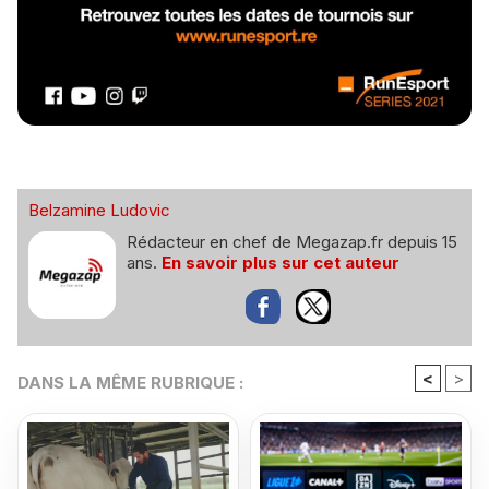
Belzamine Ludovic
Rédacteur en chef de Megazap.fr depuis 15
ans.
En savoir plus sur cet auteur
<
>
DANS LA MÊME RUBRIQUE :