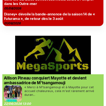
dans les Outre-mer
05/08/2026
Disney+ dévoile la bande-annonce de la saison 14 de «
Futurama », de retour dès le 3 août
01/08/2026
Allison Pineau conquiert Mayotte et devient
ambassadrice de M'tsangamouji
« Merci à M'tsangamouji et à Mayotte pour cet
accueil chaleureux, cela m'est rarement arrivé
duran...
22/06/2026 13:00