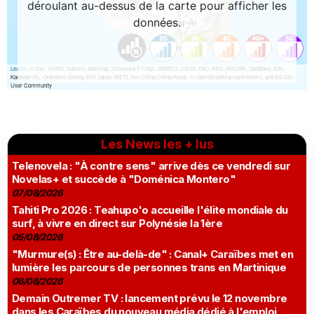
Les News les + lus
Telenovela : "À contre sens" arrive dès ce vendredi sur
Novelas+ et succède à "Doménica Montero"
07/08/2026
Tahiti Pro 2026 : Teahupo'o accueille l'élite mondiale du
surf, à vivre en direct sur Polynésie la 1ère
05/08/2026
"Murmure(s) : Être au-delà-de" : Canal+ Caraïbes met en
lumière les parcours de personnes trans en Martinique
06/08/2026
Demain Outremer TV : lancement prévu le 12 novembre
dans les Caraïbes du nouveau média dédié à l'emploi