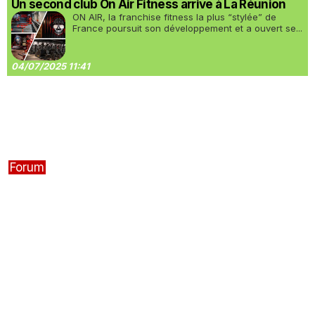
Un second club On Air Fitness arrive à La Réunion
ON AIR, la franchise fitness la plus “stylée” de
France poursuit son développement et a ouvert se...
04/07/2025 11:41
Forum