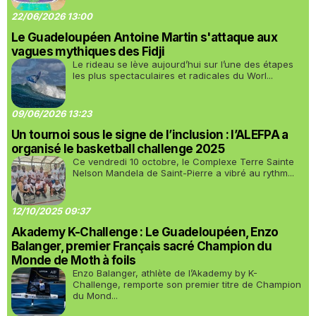
22/06/2026 13:00
Le Guadeloupéen Antoine Martin s'attaque aux
vagues mythiques des Fidji
Le rideau se lève aujourd’hui sur l’une des étapes
les plus spectaculaires et radicales du Worl...
09/06/2026 13:23
Un tournoi sous le signe de l’inclusion : l’ALEFPA a
organisé le basketball challenge 2025
Ce vendredi 10 octobre, le Complexe Terre Sainte
Nelson Mandela de Saint-Pierre a vibré au rythm...
12/10/2025 09:37
Akademy K-Challenge : Le Guadeloupéen, Enzo
Balanger, premier Français sacré Champion du
Monde de Moth à foils
Enzo Balanger, athlète de l’Akademy by K-
Challenge, remporte son premier titre de Champion
du Mond...