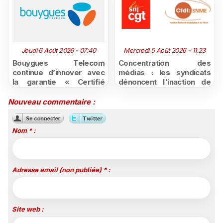
Jeudi 6 Août 2026 - 07:40
Mercredi 5 Août 2026 - 11:23
Bouygues Telecom
Concentration des
continue d’innover avec
médias : les syndicats
la garantie « Certifié
dénoncent l'inaction de
moins cher ou remboursé
l'État après la décision du
»
Conseil d'État
Nouveau commentaire :
Nom * :
Adresse email (non publiée) * :
Site web :