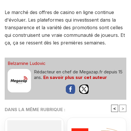
Le marché des offres de casino en ligne continue
d'évoluer. Les plateformes qui investissent dans la
transparence et la variété des promotions sont celles
qui construisent une vraie communauté de joueurs. Et
ça, ça se ressent dès les premières semaines.
Belzamine Ludovic
Rédacteur en chef de Megazap.fr depuis 15
ans.
En savoir plus sur cet auteur
<
>
DANS LA MÊME RUBRIQUE :