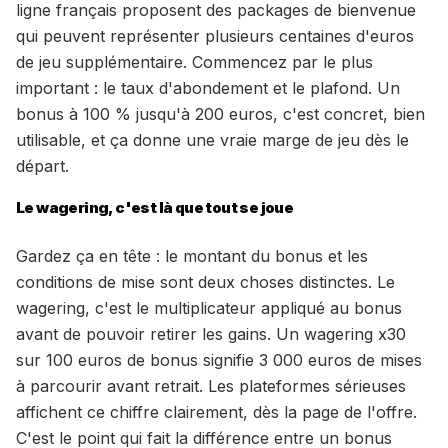
ligne français proposent des packages de bienvenue
qui peuvent représenter plusieurs centaines d'euros
de jeu supplémentaire. Commencez par le plus
important : le taux d'abondement et le plafond. Un
bonus à 100 % jusqu'à 200 euros, c'est concret, bien
utilisable, et ça donne une vraie marge de jeu dès le
départ.
Le wagering, c'est là que tout se joue
Gardez ça en tête : le montant du bonus et les
conditions de mise sont deux choses distinctes. Le
wagering, c'est le multiplicateur appliqué au bonus
avant de pouvoir retirer les gains. Un wagering x30
sur 100 euros de bonus signifie 3 000 euros de mises
à parcourir avant retrait. Les plateformes sérieuses
affichent ce chiffre clairement, dès la page de l'offre.
C'est le point qui fait la différence entre un bonus