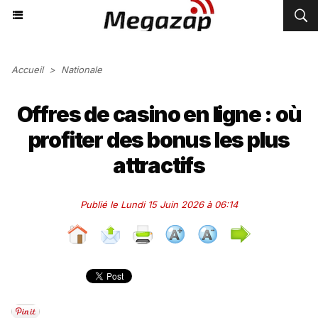
Accueil
>
Nationale
Offres de casino en ligne : où
profiter des bonus les plus
attractifs
Publié le Lundi 15 Juin 2026 à 06:14