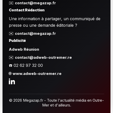
✉️
contact@megazap.fr
Contact Rédaction
Une information à partager, un communiqué de
presse ou une demande éditoriale ?
✉️
contact@megazap.fr
Publicité
Adweb Réunion
✉️
contact@adweb-outremer.re
☎️ 02 62 97 32 00
🌐
www.adweb-outremer.re
© 2026 Megazap.fr - Toute l'actualité média en Outre-
Mer et d'ailleurs.