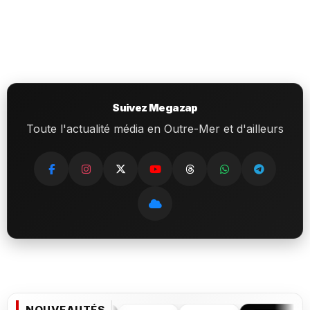
Suivez Megazap
Toute l'actualité média en Outre-Mer et d'ailleurs
NOUVEAUTÉS