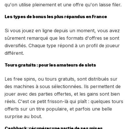
qu'on utilise pleinement et une offre qu'on laisse filer.
Les types de bonus les plus répandus en France
Si vous jouez en ligne depuis un moment, vous avez
sûrement remarqué que les formats d'offres se sont
diversifiés. Chaque type répond à un profil de joueur
différent.
Tours gratuits : pour les amateurs de slots
Les free spins, ou tours gratuits, sont distribués sur
des machines à sous sélectionnées. Ils permettent de
jouer avec des parties offertes, et les gains sont bien
réels. C'est ce petit frisson-là qui plaît : quelques tours
offerts sur un titre populaire, et parfois une belle
surprise au bout.
Cashback : récupérer une partie de ses mises