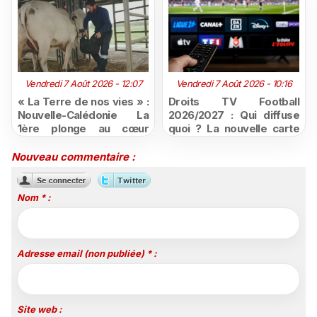
Vendredi 7 Août 2026 - 12:07
Vendredi 7 Août 2026 - 10:16
« La Terre de nos vies » :
Droits TV Football
Nouvelle-Calédonie La
2026/2027 : Qui diffuse
1ère plonge au cœur
quoi ? La nouvelle carte
d'une ruralité en pleine
du football à la télévision
mutation
Nouveau commentaire :
Nom * :
Adresse email (non publiée) * :
Site web :