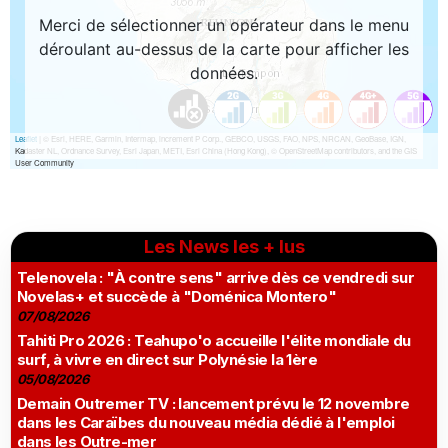
Les News les + lus
Telenovela : "À contre sens" arrive dès ce vendredi sur
Novelas+ et succède à "Doménica Montero"
07/08/2026
Tahiti Pro 2026 : Teahupo'o accueille l'élite mondiale du
surf, à vivre en direct sur Polynésie la 1ère
05/08/2026
Demain Outremer TV : lancement prévu le 12 novembre
dans les Caraïbes du nouveau média dédié à l'emploi
dans les Outre-mer