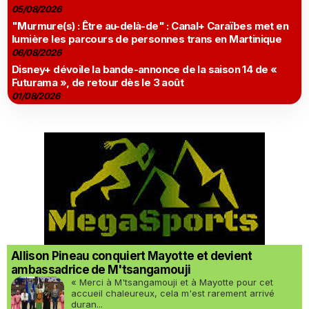
05/08/2026
"Murmure(s) : Être au-delà-de" : Canal+ Caraïbes met en
lumière les parcours de personnes trans en Martinique
06/08/2026
Disney+ dévoile la bande-annonce de la saison 14 de «
Futurama », de retour dès le 3 août
01/08/2026
Allison Pineau conquiert Mayotte et devient
ambassadrice de M'tsangamouji
« Merci à M'tsangamouji et à Mayotte pour cet
accueil chaleureux, cela m'est rarement arrivé
duran...