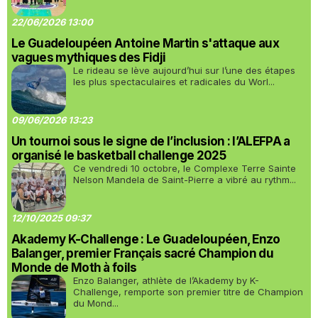
22/06/2026 13:00
Le Guadeloupéen Antoine Martin s'attaque aux
vagues mythiques des Fidji
Le rideau se lève aujourd’hui sur l’une des étapes
les plus spectaculaires et radicales du Worl...
09/06/2026 13:23
Un tournoi sous le signe de l’inclusion : l’ALEFPA a
organisé le basketball challenge 2025
Ce vendredi 10 octobre, le Complexe Terre Sainte
Nelson Mandela de Saint-Pierre a vibré au rythm...
12/10/2025 09:37
Akademy K-Challenge : Le Guadeloupéen, Enzo
Balanger, premier Français sacré Champion du
Monde de Moth à foils
Enzo Balanger, athlète de l’Akademy by K-
Challenge, remporte son premier titre de Champion
du Mond...