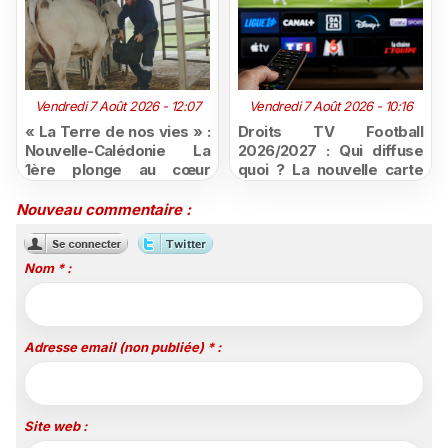
Vendredi 7 Août 2026 - 12:07
Vendredi 7 Août 2026 - 10:16
« La Terre de nos vies » :
Droits TV Football
Nouvelle-Calédonie La
2026/2027 : Qui diffuse
1ère plonge au cœur
quoi ? La nouvelle carte
d'une ruralité en pleine
du football à la télévision
mutation
Nouveau commentaire :
Nom * :
Adresse email (non publiée) * :
Site web :