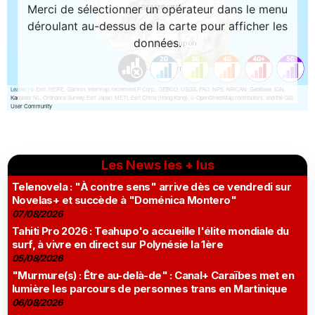
Les News les + lus
Telenovela : "À contre sens" arrive dès ce vendredi sur
Novelas+ et succède à "Doménica Montero"
07/08/2026
Tahiti Pro 2026 : Teahupo'o accueille l'élite mondiale du
surf, à vivre en direct sur Polynésie la 1ère
05/08/2026
"Murmure(s) : Être au-delà-de" : Canal+ Caraïbes met en
lumière les parcours de personnes trans en Martinique
06/08/2026