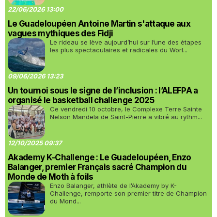
22/06/2026 13:00
Le Guadeloupéen Antoine Martin s'attaque aux
vagues mythiques des Fidji
Le rideau se lève aujourd’hui sur l’une des étapes
les plus spectaculaires et radicales du Worl...
09/06/2026 13:23
Un tournoi sous le signe de l’inclusion : l’ALEFPA a
organisé le basketball challenge 2025
Ce vendredi 10 octobre, le Complexe Terre Sainte
Nelson Mandela de Saint-Pierre a vibré au rythm...
12/10/2025 09:37
Akademy K-Challenge : Le Guadeloupéen, Enzo
Balanger, premier Français sacré Champion du
Monde de Moth à foils
Enzo Balanger, athlète de l’Akademy by K-
Challenge, remporte son premier titre de Champion
du Mond...