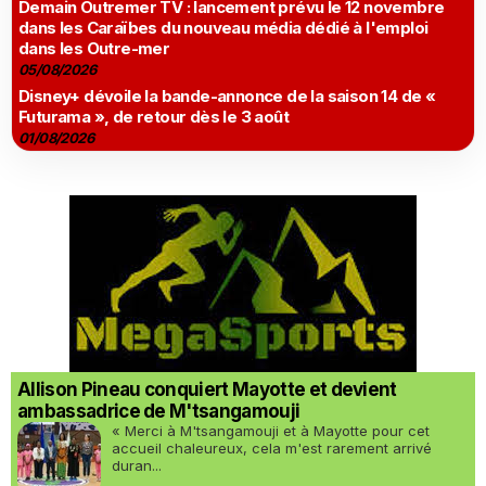
Demain Outremer TV : lancement prévu le 12 novembre
dans les Caraïbes du nouveau média dédié à l'emploi
dans les Outre-mer
05/08/2026
Disney+ dévoile la bande-annonce de la saison 14 de «
Futurama », de retour dès le 3 août
01/08/2026
Allison Pineau conquiert Mayotte et devient
ambassadrice de M'tsangamouji
« Merci à M'tsangamouji et à Mayotte pour cet
accueil chaleureux, cela m'est rarement arrivé
duran...