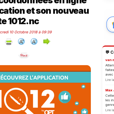
coordonnées en ligne
ication et son nouveau
te 1012.nc
rcredi 10 Octobre 2018 à 09:39
💬 
van 
Atten
faite
avec 
Lire 
Max 
Cette
les i
genre
Lire 