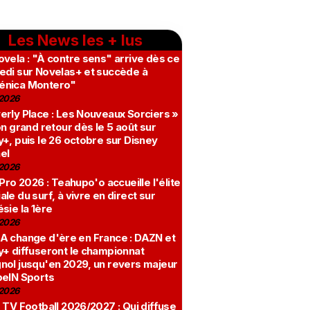
Les News les + lus
vela : "À contre sens" arrive dès ce
edi sur Novelas+ et succède à
nica Montero"
2026
erly Place : Les Nouveaux Sorciers »
on grand retour dès le 5 août sur
+, puis le 26 octobre sur Disney
el
2026
 Pro 2026 : Teahupo'o accueille l'élite
le du surf, à vivre en direct sur
sie la 1ère
2026
A change d'ère en France : DAZN et
y+ diffuseront le championnat
nol jusqu'en 2029, un revers majeur
beIN Sports
2026
 TV Football 2026/2027 : Qui diffuse