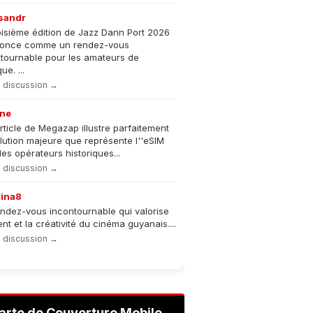
sandr
oisième édition de Jazz Dann Port 2026
nonce comme un rendez-vous
tournable pour les amateurs de
e. ...
la discussion →
ne
rticle de Megazap illustre parfaitement
olution majeure que représente l''eSIM
les opérateurs historiques...
la discussion →
rina8
ndez-vous incontournable qui valorise
lent et la créativité du cinéma guyanais....
la discussion →
arte de Couverture Mobile