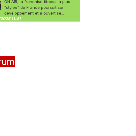
ON AIR, la franchise fitness la plus
“stylée” de France poursuit son
développement et a ouvert se...
2025 11:41
rum