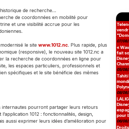
 historique de recherche…
echerche de coordonnées en mobilité pour
itrine et une visibilité accrue pour les
Teleno
vendr
édoniennes.
"Domé
07/08/
modernisé le site
www.1012.nc
. Plus rapide, plus
« Wav
onomique (responsive), le nouveau site 1012.nc a
fait s
Disney
fier la recherche de coordonnées en ligne pour
Chann
te, les espaces particuliers, professionnels et
05/08/
en spécifiques et le site bénéficie des mêmes
Tahiti
mondia
Polyné
08/08/
LALIG
Disne
 internautes pourront partager leurs retours
espag
l’application 1012 : fonctionnalités, design,
pour 
 aussi exprimer leurs idées d’amélioration pour
06/08/
Droits