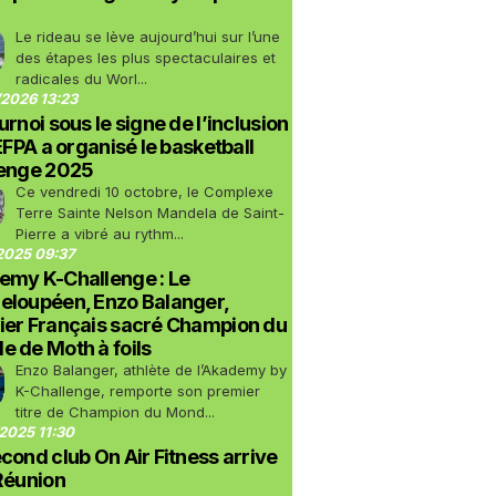
Le rideau se lève aujourd’hui sur l’une
des étapes les plus spectaculaires et
radicales du Worl...
2026 13:23
urnoi sous le signe de l’inclusion
LEFPA a organisé le basketball
lenge 2025
Ce vendredi 10 octobre, le Complexe
Terre Sainte Nelson Mandela de Saint-
Pierre a vibré au rythm...
2025 09:37
emy K-Challenge : Le
eloupéen, Enzo Balanger,
ier Français sacré Champion du
 de Moth à foils
Enzo Balanger, athlète de l’Akademy by
K-Challenge, remporte son premier
titre de Champion du Mond...
2025 11:30
cond club On Air Fitness arrive
Réunion