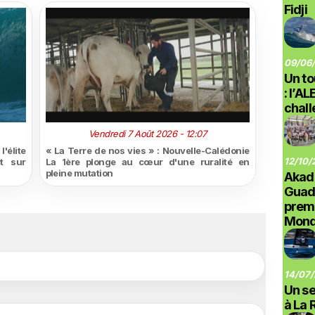
Fidji
09/06/
Un to
: l’A
chal
Vendredi 7 Août 2026 - 12:07
'élite
« La Terre de nos vies » : Nouvelle-Calédonie
12/10/
t sur
La 1ère plonge au cœur d'une ruralité en
pleine mutation
Akad
Guad
prem
Monde
14/07/
Un se
à La 