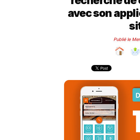
recherche de 
avec son appl
si
Publié le Me