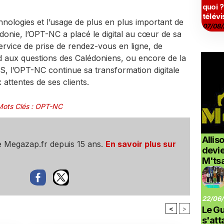
quoi ?
télévi
hnologies et l’usage de plus en plus important de
07/08/
donie, l’OPT-NC a placé le digital au cœur de sa
ervice de prise de rendez-vous en ligne, de
nd aux questions des Calédoniens, ou encore de la
, l’OPT-NC continue sa transformation digitale
attentes de ses clients.
Mots Clés
:
OPT-NC
Allis
e Megazap.fr depuis 15 ans.
En savoir plus sur
devi
M'ts
22/06/
<
>
Le G
s'at