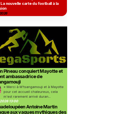
 La nouvelle carte du football à la
sion
2026
on Pineau conquiert Mayotte et
ent ambassadrice de
angamouji
« Merci à M'tsangamouji et à Mayotte
pour cet accueil chaleureux, cela
m'est rarement arrivé duran...
2026 13:00
uadeloupéen Antoine Martin
taque aux vagues mythiques des