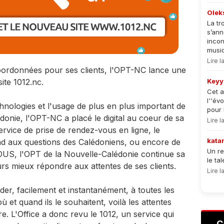
Olek
La tr
s’an
incon
musiqu
Lire 
 coordonnées pour ses clients, l'OPT-NC lance une
ite 1012.nc.
Keyy
Cet a
l''év
hnologies et l'usage de plus en plus important de
pour 
donie, l'OPT-NC a placé le digital au coeur de sa
Lire 
ervice de prise de rendez-vous en ligne, le
kata
ond aux questions des Calédoniens, ou encore de
Un re
OUS, l'OPT de la Nouvelle-Calédonie continue sa
le ta
urs mieux répondre aux attentes de ses clients.
Lire 
er, facilement et instantanément, à toutes les
 et quand ils le souhaitent, voilà les attentes
. L'Office a donc revu le 1012, un service qui
C