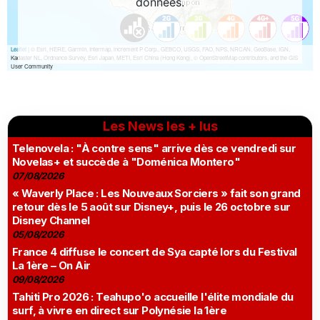
Les News les + lus
Telenovela : "À contre sens" arrive dès ce vendredi sur
Novelas+ et succède à "Doménica Montero"
07/08/2026
« Waverly Place : Les Nouveaux Sorciers » fait son grand
retour dès le 5 août sur Disney+, puis le 26 octobre sur
Disney Channel
05/08/2026
France 4 diffuse le concert de Sya capté lors du Festival
La 1ère – On Air
09/08/2026
Tahiti Pro 2026 : Teahupo'o accueille l'élite mondiale du
surf, à vivre en direct sur Polynésie la 1ère