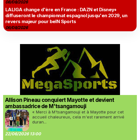
08/08/2026
LALIGA change d'ère en France : DAZN et Disney+
diffuseront le championnat espagnol jusqu'en 2029, un
revers majeur pour beIN Sports
06/08/2026
Allison Pineau conquiert Mayotte et devient
ambassadrice de M'tsangamouji
« Merci à M'tsangamouji et à Mayotte pour cet
accueil chaleureux, cela m'est rarement arrivé
duran...
22/06/2026 13:00