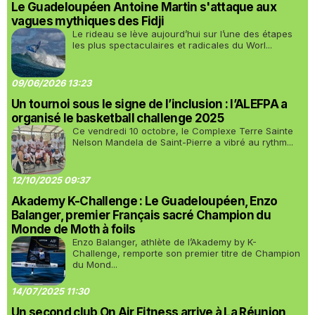
Le Guadeloupéen Antoine Martin s'attaque aux
vagues mythiques des Fidji
Le rideau se lève aujourd’hui sur l’une des étapes
les plus spectaculaires et radicales du Worl...
09/06/2026 13:23
Un tournoi sous le signe de l’inclusion : l’ALEFPA a
organisé le basketball challenge 2025
Ce vendredi 10 octobre, le Complexe Terre Sainte
Nelson Mandela de Saint-Pierre a vibré au rythm...
12/10/2025 09:37
Akademy K-Challenge : Le Guadeloupéen, Enzo
Balanger, premier Français sacré Champion du
Monde de Moth à foils
Enzo Balanger, athlète de l’Akademy by K-
Challenge, remporte son premier titre de Champion
du Mond...
14/07/2025 11:30
Un second club On Air Fitness arrive à La Réunion