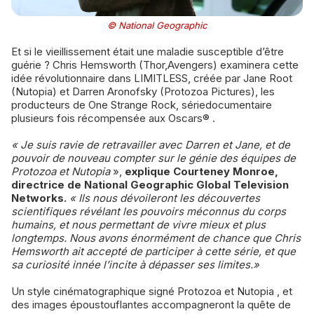
© National Geographic
Et si le vieillissement était une maladie susceptible d’être
guérie ? Chris Hemsworth (Thor,Avengers) examinera cette
idée révolutionnaire dans LIMITLESS, créée par Jane Root
(Nutopia) et Darren Aronofsky (Protozoa Pictures), les
producteurs de One Strange Rock, sériedocumentaire
plusieurs fois récompensée aux Oscars® .
« Je suis ravie de retravailler avec Darren et Jane, et de
pouvoir de nouveau compter sur le génie des équipes de
Protozoa et Nutopia
»,
explique Courteney Monroe,
directrice de National Geographic Global Television
Networks.
« Ils nous dévoileront les découvertes
scientifiques révélant les pouvoirs méconnus du corps
humains, et nous permettant de vivre mieux et plus
longtemps. Nous avons énormément de chance que Chris
Hemsworth ait accepté de participer à cette série, et que
sa curiosité innée l’incite à dépasser ses limites.»
Un style cinématographique signé Protozoa et Nutopia , et
des images époustouflantes accompagneront la quête de