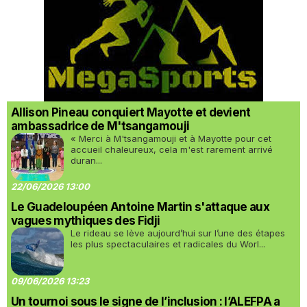
Allison Pineau conquiert Mayotte et devient
ambassadrice de M'tsangamouji
« Merci à M'tsangamouji et à Mayotte pour cet
accueil chaleureux, cela m'est rarement arrivé
duran...
22/06/2026 13:00
Le Guadeloupéen Antoine Martin s'attaque aux
vagues mythiques des Fidji
Le rideau se lève aujourd’hui sur l’une des étapes
les plus spectaculaires et radicales du Worl...
09/06/2026 13:23
Un tournoi sous le signe de l’inclusion : l’ALEFPA a