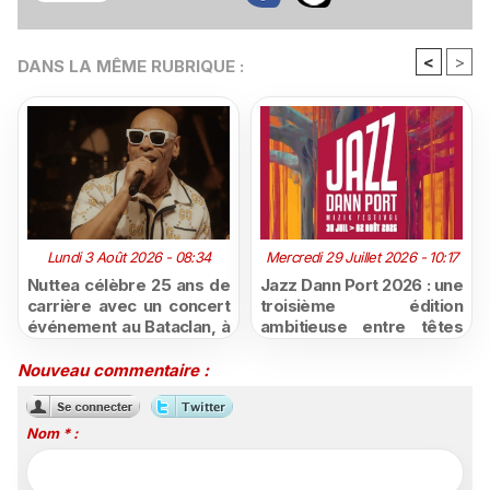
<
>
DANS LA MÊME RUBRIQUE :
Lundi 3 Août 2026 - 08:34
Mercredi 29 Juillet 2026 - 10:17
Nuttea célèbre 25 ans de
Jazz Dann Port 2026 : une
carrière avec un concert
troisième édition
événement au Bataclan, à
ambitieuse entre têtes
voir sur les plateformes
d'affiche internationales
numériques de France
et talents réunionnais
Nouveau commentaire :
Télévisions
Nom * :