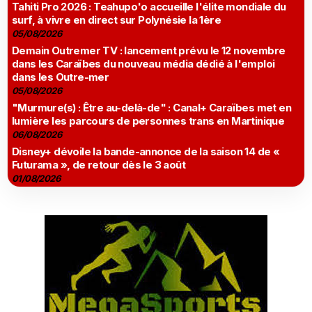
Tahiti Pro 2026 : Teahupo'o accueille l'élite mondiale du
surf, à vivre en direct sur Polynésie la 1ère
05/08/2026
Demain Outremer TV : lancement prévu le 12 novembre
dans les Caraïbes du nouveau média dédié à l'emploi
dans les Outre-mer
05/08/2026
"Murmure(s) : Être au-delà-de" : Canal+ Caraïbes met en
lumière les parcours de personnes trans en Martinique
06/08/2026
Disney+ dévoile la bande-annonce de la saison 14 de «
Futurama », de retour dès le 3 août
01/08/2026