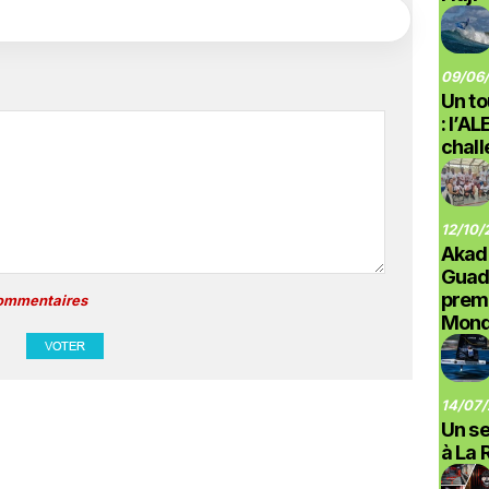
09/06/
Un to
: l’A
chal
12/10/
Akad
Guad
prem
commentaires
Monde
14/07/
Un se
à La 