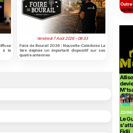
Outre
05/08/
Vendredi 7 Août 2026 - 08:33
iffuse
Foire de Bourail 2026 : Nouvelle-Calédonie La
l à la
1ère déploie un important dispositif sur ses
quatre antennes
Allis
devi
M'ts
22/06/
Le G
s'at
Fidji