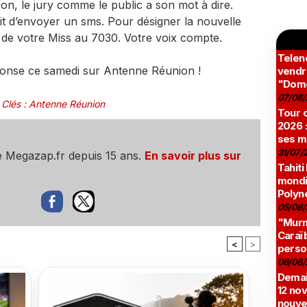
on, le jury comme le public a son mot à dire.
ffit d’envoyer un sms. Pour désigner la nouvelle
de votre Miss au 7030. Votre voix compte.
Teleno
onse ce samedi sur Antenne Réunion !
vendr
"Domé
07/08/
 Clés
:
Antenne Réunion
Tour c
2026 :
ses m
31/07/
e Megazap.fr depuis 15 ans.
En savoir plus sur
Tahiti
mondia
Polyné
05/08/
"Murmu
Caraï
<
>
perso
06/08/
Demai
12 no
nouve