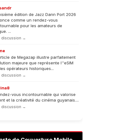
sandr
oisième édition de Jazz Dann Port 2026
nonce comme un rendez-vous
tournable pour les amateurs de
e. ...
la discussion →
ne
rticle de Megazap illustre parfaitement
olution majeure que représente l''eSIM
les opérateurs historiques...
la discussion →
rina8
ndez-vous incontournable qui valorise
lent et la créativité du cinéma guyanais....
la discussion →
arte de Couverture Mobile