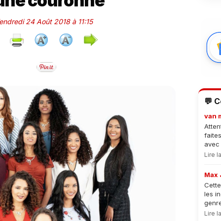
une couronne
Vendredi 24 Août 2018 à 11:15
💬 
van 
Atten
faite
avec 
Lire 
Max 
Cette
les i
genre
Lire 