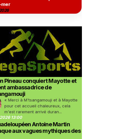
-mer
2026
on Pineau conquiert Mayotte et
ent ambassadrice de
angamouji
« Merci à M'tsangamouji et à Mayotte
pour cet accueil chaleureux, cela
m'est rarement arrivé duran...
2026 13:00
uadeloupéen Antoine Martin
taque aux vagues mythiques des