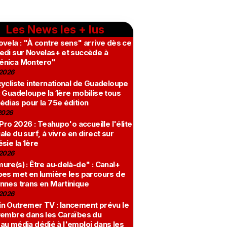
Les News les + lus
vela : "À contre sens" arrive dès ce
edi sur Novelas+ et succède à
nica Montero"
2026
ycliste international de Guadeloupe
 Guadeloupe la 1ère mobilise tous
édias pour la 75e édition
2026
 Pro 2026 : Teahupo'o accueille l'élite
le du surf, à vivre en direct sur
sie la 1ère
2026
re(s) : Être au-delà-de" : Canal+
bes met en lumière les parcours de
nnes trans en Martinique
2026
n Outremer TV : lancement prévu le
vembre dans les Caraïbes du
au média dédié à l'emploi dans les