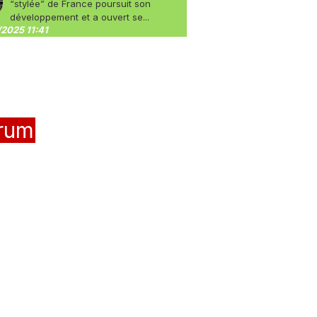
“stylée” de France poursuit son
développement et a ouvert se...
2025 11:41
rum