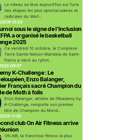
Le rideau se lève aujourd’hui sur l’une
des étapes les plus spectaculaires et
radicales du Worl...
2026 13:23
urnoi sous le signe de l’inclusion
LEFPA a organisé le basketball
lenge 2025
Ce vendredi 10 octobre, le Complexe
Terre Sainte Nelson Mandela de Saint-
Pierre a vibré au rythm...
2025 09:37
emy K-Challenge : Le
eloupéen, Enzo Balanger,
ier Français sacré Champion du
 de Moth à foils
Enzo Balanger, athlète de l’Akademy by
K-Challenge, remporte son premier
titre de Champion du Mond...
2025 11:30
cond club On Air Fitness arrive
Réunion
ON AIR, la franchise fitness la plus