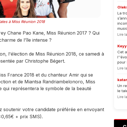
Olek
La tr
s’an
ates à Miss Réunion 2018
incon
musiqu
rey Chane Pao Kane, Miss Réunion 2017 ? Qui
Lire 
harme de l'île intense ?
Keyy
Cet a
on, l'élection de Miss Réunion 2018, ce samedi à
l''év
sentée par Christophe Bégert.
pour 
Lire 
ss France 2018 et du chanteur Amir qui se
kata
lection et de Miantsa Randriambelonoro, Miss
Un re
 qui représentera le symbole de la beauté
le ta
Lire 
z soutenir votre candidate préférée en envoyant
0,65€ + prix SMS).
C