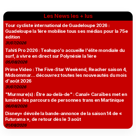
Les News les + lus
Tour cycliste international de Guadeloupe 2026 :
Guadeloupe la 1ère mobilise tous ses médias pour la 75e
édition
31/07/2026
Tahiti Pro 2026 : Teahupo'o accueille l'élite mondiale du
surf, à vivre en direct sur Polynésie la 1ère
05/08/2026
Prime Video : The Five-Star Weekend, Reacher saison 4,
Midsommar… découvrez toutes les nouveautés du mois
d'août 2026
31/07/2026
"Murmure(s) : Être au-delà-de" : Canal+ Caraïbes met en
lumière les parcours de personnes trans en Martinique
06/08/2026
Disney+ dévoile la bande-annonce de la saison 14 de «
Futurama », de retour dès le 3 août
01/08/2026