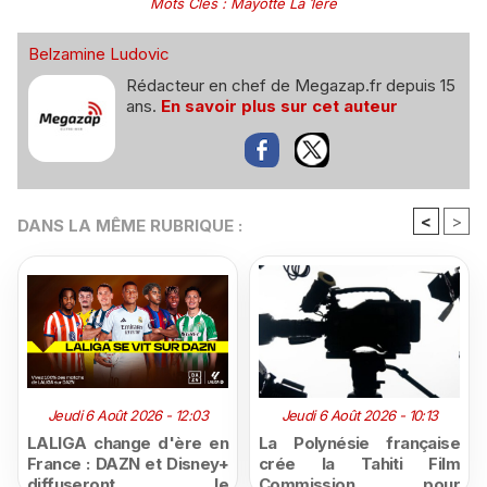
Mots Clés
:
Mayotte La 1ère
Belzamine Ludovic
Rédacteur en chef de Megazap.fr depuis 15
ans.
En savoir plus sur cet auteur
<
>
DANS LA MÊME RUBRIQUE :
Jeudi 6 Août 2026 - 12:03
Jeudi 6 Août 2026 - 10:13
LALIGA change d'ère en
La Polynésie française
France : DAZN et Disney+
crée la Tahiti Film
diffuseront le
Commission pour