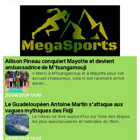
Allison Pineau conquiert Mayotte et devient
ambassadrice de M'tsangamouji
« Merci à M'tsangamouji et à Mayotte pour cet
accueil chaleureux, cela m'est rarement arrivé
duran...
22/06/2026 13:00
Le Guadeloupéen Antoine Martin s'attaque aux
vagues mythiques des Fidji
Le rideau se lève aujourd’hui sur l’une des étapes
les plus spectaculaires et radicales du Worl...
09/06/2026 13:23