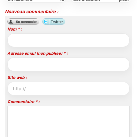
championnat espagnol
structurer et promouvoir
jusqu'en 2029, un revers
sa filière audiovisuelle
Nouveau commentaire :
majeur pour beIN Sports
Nom * :
Adresse email (non publiée) * :
Site web :
Commentaire * :