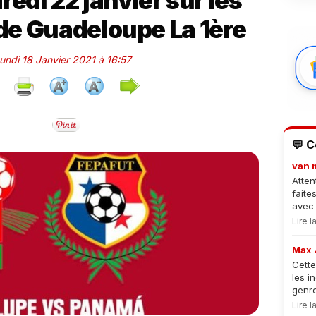
edi 22 janvier sur les
 de Guadeloupe La 1ère
Lundi 18 Janvier 2021 à 16:57
💬 
van 
Atten
faite
avec 
Lire 
Max 
Cette
les i
genre
Lire 