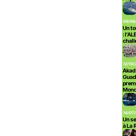
09/06/
Un to
: l’A
chal
12/10/
Akad
Guad
prem
Monde
14/07/
Un se
à La 