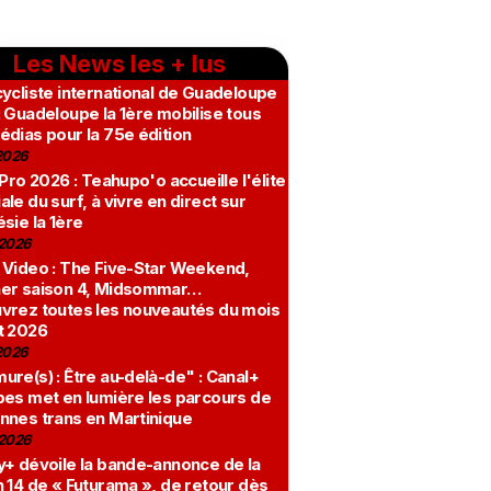
Les News les + lus
ycliste international de Guadeloupe
 Guadeloupe la 1ère mobilise tous
édias pour la 75e édition
2026
 Pro 2026 : Teahupo'o accueille l'élite
le du surf, à vivre en direct sur
sie la 1ère
2026
 Video : The Five-Star Weekend,
er saison 4, Midsommar…
vrez toutes les nouveautés du mois
t 2026
2026
re(s) : Être au-delà-de" : Canal+
bes met en lumière les parcours de
nnes trans en Martinique
2026
y+ dévoile la bande-annonce de la
 14 de « Futurama », de retour dès