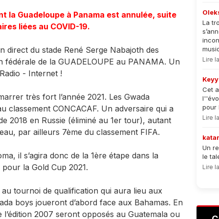
Olek
t la Guadeloupe à Panama est annulée, suite
La tr
aires liées au COVID-19.
s’an
incon
n direct du stade René Serge Nabajoth des
musiqu
Lire 
ion fédérale de la GUADELOUPE au PANAMA. Un
Radio - Internet !
Keyy
Cet a
arrer très fort l’année 2021. Les Gwada
l''év
pour 
au classement CONCACAF. Un adversaire qui a
Lire 
e 2018 en Russie (éliminé au 1er tour), autant
veau, par ailleurs 7ème du classement FIFA.
kata
Un re
a, il s’agira donc de la 1ère étape dans la
le ta
 pour la Gold Cup 2021.
Lire 
au tournoi de qualification qui aura lieu aux
 gwada boys joueront d’abord face aux Bahamas. En
de l’édition 2007 seront opposés au Guatemala ou
C