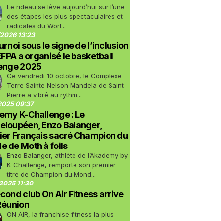
Le rideau se lève aujourd’hui sur l’une
des étapes les plus spectaculaires et
radicales du Worl...
2026 13:23
urnoi sous le signe de l’inclusion
LEFPA a organisé le basketball
lenge 2025
Ce vendredi 10 octobre, le Complexe
Terre Sainte Nelson Mandela de Saint-
Pierre a vibré au rythm...
2025 09:37
emy K-Challenge : Le
eloupéen, Enzo Balanger,
ier Français sacré Champion du
 de Moth à foils
Enzo Balanger, athlète de l’Akademy by
K-Challenge, remporte son premier
titre de Champion du Mond...
2025 11:30
cond club On Air Fitness arrive
Réunion
ON AIR, la franchise fitness la plus