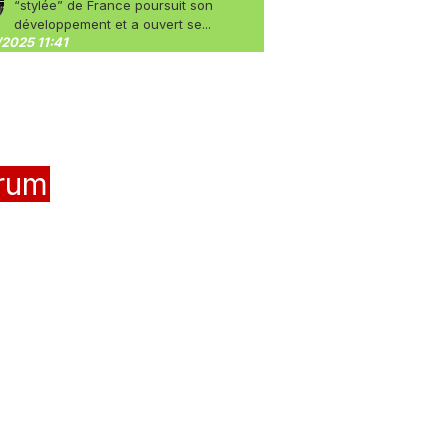
“stylée” de France poursuit son
développement et a ouvert se...
2025 11:41
rum