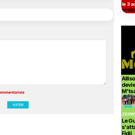
le 3 a
01/08/
Allis
devi
M'ts
commentaires
22/06/
Le G
s'at
Fidji