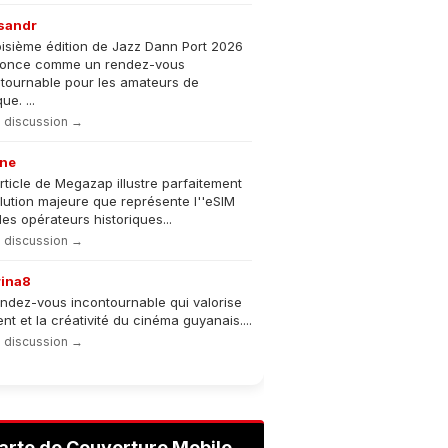
sandr
oisième édition de Jazz Dann Port 2026
nonce comme un rendez-vous
tournable pour les amateurs de
e. ...
la discussion →
ne
rticle de Megazap illustre parfaitement
olution majeure que représente l''eSIM
les opérateurs historiques...
la discussion →
rina8
ndez-vous incontournable qui valorise
lent et la créativité du cinéma guyanais....
la discussion →
arte de Couverture Mobile