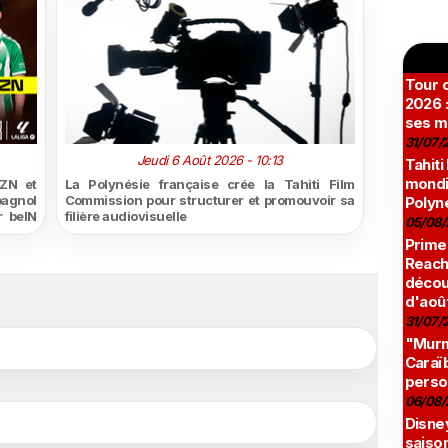
Tour c
2026 :
ses m
31/07/
Jeudi 6 Août 2026 - 10:13
Tahiti
mondia
ZN et
La Polynésie française crée la Tahiti Film
pagnol
Commission pour structurer et promouvoir sa
Polyné
r beIN
filière audiovisuelle
05/08/
Prime
Reach
décou
d'aoû
31/07/
"Murmu
Caraï
perso
06/08/
Disne
saison