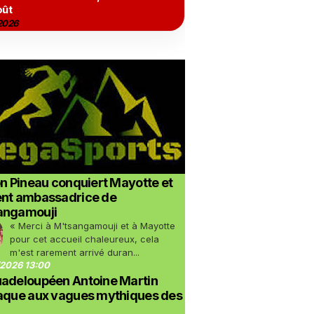
oût
2026
on Pineau conquiert Mayotte et
ent ambassadrice de
angamouji
« Merci à M'tsangamouji et à Mayotte
pour cet accueil chaleureux, cela
m'est rarement arrivé duran...
2026 13:00
uadeloupéen Antoine Martin
taque aux vagues mythiques des