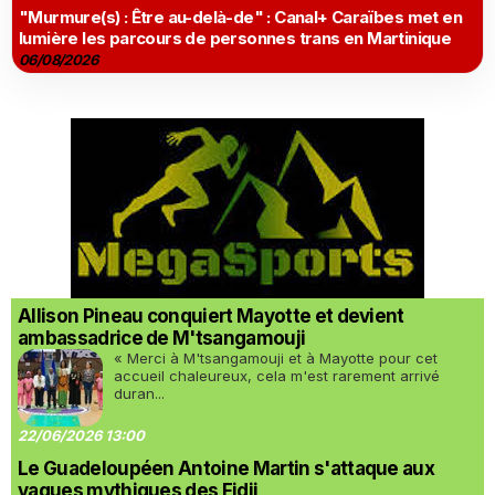
"Murmure(s) : Être au-delà-de" : Canal+ Caraïbes met en
lumière les parcours de personnes trans en Martinique
06/08/2026
Allison Pineau conquiert Mayotte et devient
ambassadrice de M'tsangamouji
« Merci à M'tsangamouji et à Mayotte pour cet
accueil chaleureux, cela m'est rarement arrivé
duran...
22/06/2026 13:00
Le Guadeloupéen Antoine Martin s'attaque aux
vagues mythiques des Fidji