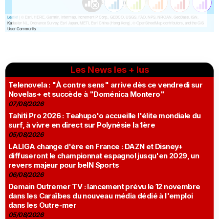
Les News les + lus
Telenovela : "À contre sens" arrive dès ce vendredi sur
Novelas+ et succède à "Doménica Montero"
07/08/2026
Tahiti Pro 2026 : Teahupo'o accueille l'élite mondiale du
surf, à vivre en direct sur Polynésie la 1ère
05/08/2026
LALIGA change d'ère en France : DAZN et Disney+
diffuseront le championnat espagnol jusqu'en 2029, un
revers majeur pour beIN Sports
06/08/2026
Demain Outremer TV : lancement prévu le 12 novembre
dans les Caraïbes du nouveau média dédié à l'emploi
dans les Outre-mer
05/08/2026