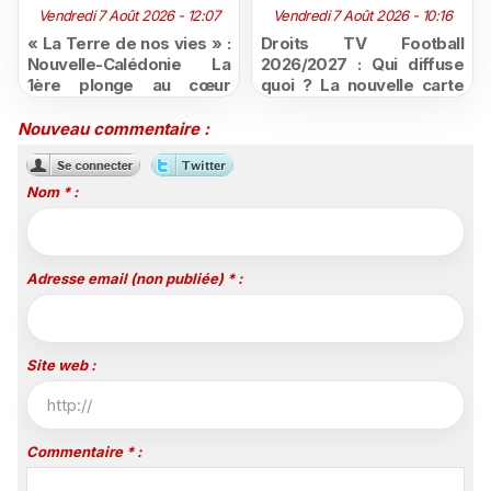
Vendredi 7 Août 2026 - 12:07
Vendredi 7 Août 2026 - 10:16
« La Terre de nos vies » :
Droits TV Football
Nouvelle-Calédonie La
2026/2027 : Qui diffuse
1ère plonge au cœur
quoi ? La nouvelle carte
d'une ruralité en pleine
du football à la télévision
mutation
Nouveau commentaire :
Nom * :
Adresse email (non publiée) * :
Site web :
Commentaire * :