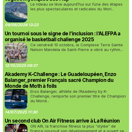
Le rideau se lève aujourd’hui sur l’une des étapes
les plus spectaculaires et radicales du Worl...
09/06/2026 13:23
Un tournoi sous le signe de l’inclusion : l’ALEFPA a
organisé le basketball challenge 2025
Ce vendredi 10 octobre, le Complexe Terre Sainte
Nelson Mandela de Saint-Pierre a vibré au rythm...
12/10/2025 09:37
Akademy K-Challenge : Le Guadeloupéen, Enzo
Balanger, premier Français sacré Champion du
Monde de Moth à foils
Enzo Balanger, athlète de l’Akademy by K-
Challenge, remporte son premier titre de Champion
du Mond...
14/07/2025 11:30
Un second club On Air Fitness arrive à La Réunion
ON AIR, la franchise fitness la plus “stylée” de
France poursuit son développement et a ouvert se...