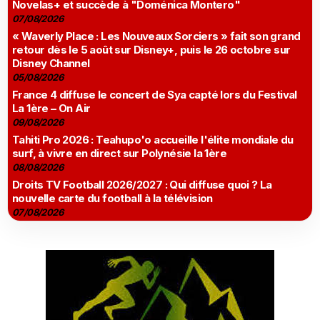
Novelas+ et succède à "Doménica Montero"
07/08/2026
« Waverly Place : Les Nouveaux Sorciers » fait son grand
retour dès le 5 août sur Disney+, puis le 26 octobre sur
Disney Channel
05/08/2026
France 4 diffuse le concert de Sya capté lors du Festival
La 1ère – On Air
09/08/2026
Tahiti Pro 2026 : Teahupo'o accueille l'élite mondiale du
surf, à vivre en direct sur Polynésie la 1ère
08/08/2026
Droits TV Football 2026/2027 : Qui diffuse quoi ? La
nouvelle carte du football à la télévision
07/08/2026