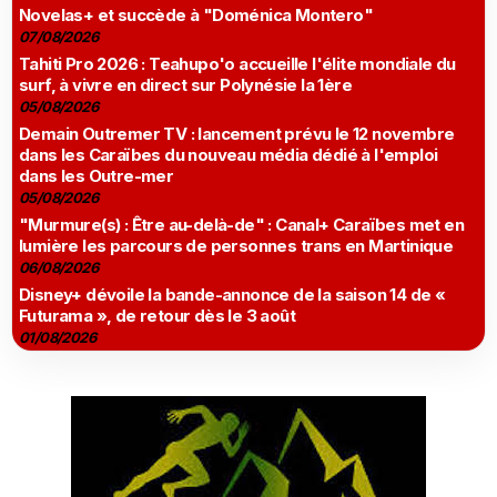
Novelas+ et succède à "Doménica Montero"
07/08/2026
Tahiti Pro 2026 : Teahupo'o accueille l'élite mondiale du
surf, à vivre en direct sur Polynésie la 1ère
05/08/2026
Demain Outremer TV : lancement prévu le 12 novembre
dans les Caraïbes du nouveau média dédié à l'emploi
dans les Outre-mer
05/08/2026
"Murmure(s) : Être au-delà-de" : Canal+ Caraïbes met en
lumière les parcours de personnes trans en Martinique
06/08/2026
Disney+ dévoile la bande-annonce de la saison 14 de «
Futurama », de retour dès le 3 août
01/08/2026