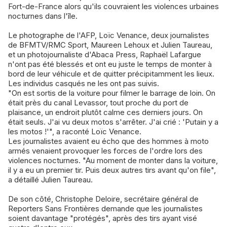
Fort-de-France alors qu'ils couvraient les violences urbaines
nocturnes dans l'île.
Le photographe de l'AFP, Loïc Venance, deux journalistes
de BFMTV/RMC Sport, Maureen Lehoux et Julien Taureau,
et un photojournaliste d'Abaca Press, Raphaël Lafargue
n'ont pas été blessés et ont eu juste le temps de monter à
bord de leur véhicule et de quitter précipitamment les lieux.
Les individus casqués ne les ont pas suivis.
"On est sortis de la voiture pour filmer le barrage de loin. On
était près du canal Levassor, tout proche du port de
plaisance, un endroit plutôt calme ces derniers jours. On
était seuls. J'ai vu deux motos s'arrêter. J'ai crié : 'Putain y a
les motos !'", a raconté Loïc Venance.
Les journalistes avaient eu écho que des hommes à moto
armés venaient provoquer les forces de l'ordre lors des
violences nocturnes. "Au moment de monter dans la voiture,
il y a eu un premier tir. Puis deux autres tirs avant qu'on file",
a détaillé Julien Taureau.
De son côté, Christophe Deloire, secrétaire général de
Reporters Sans Frontières demande que les journalistes
soient davantage "protégés", après des tirs ayant visé