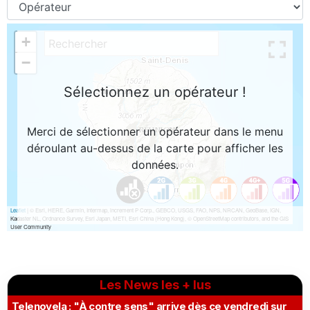
Les News les + lus
Telenovela : "À contre sens" arrive dès ce vendredi sur