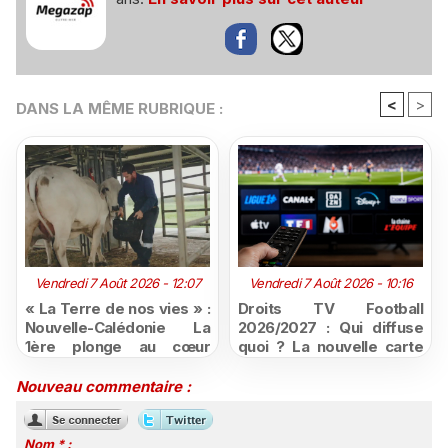
<
>
DANS LA MÊME RUBRIQUE :
Vendredi 7 Août 2026 - 12:07
Vendredi 7 Août 2026 - 10:16
« La Terre de nos vies » :
Droits TV Football
Nouvelle-Calédonie La
2026/2027 : Qui diffuse
1ère plonge au cœur
quoi ? La nouvelle carte
d'une ruralité en pleine
du football à la télévision
mutation
Nouveau commentaire :
Nom * :