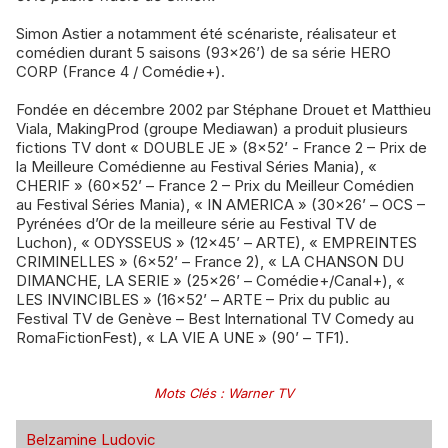
Simon Astier a notamment été scénariste, réalisateur et
comédien durant 5 saisons (93x26’) de sa série HERO
CORP (France 4 / Comédie+).
Fondée en décembre 2002 par Stéphane Drouet et Matthieu
Viala, MakingProd (groupe Mediawan) a produit plusieurs
fictions TV dont « DOUBLE JE » (8x52’ - France 2 – Prix de
la Meilleure Comédienne au Festival Séries Mania), «
CHERIF » (60x52’ – France 2 – Prix du Meilleur Comédien
au Festival Séries Mania), « IN AMERICA » (30x26’ – OCS –
Pyrénées d’Or de la meilleure série au Festival TV de
Luchon), « ODYSSEUS » (12x45’ – ARTE), « EMPREINTES
CRIMINELLES » (6x52’ – France 2), « LA CHANSON DU
DIMANCHE, LA SERIE » (25x26’ – Comédie+/Canal+), «
LES INVINCIBLES » (16x52’ – ARTE – Prix du public au
Festival TV de Genève – Best International TV Comedy au
RomaFictionFest), « LA VIE A UNE » (90’ – TF1).
Mots Clés
:
Warner TV
Belzamine Ludovic