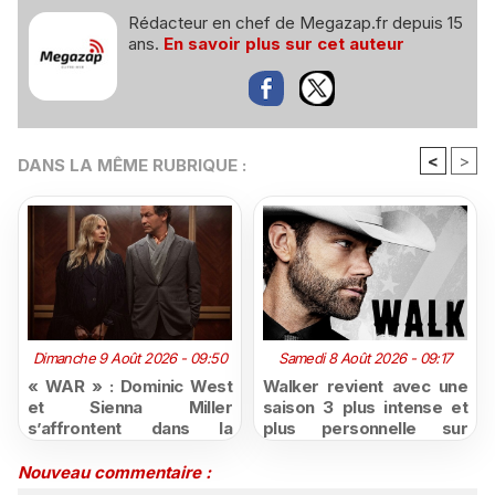
Rédacteur en chef de Megazap.fr depuis 15
ans.
En savoir plus sur cet auteur
<
>
DANS LA MÊME RUBRIQUE :
Dimanche 9 Août 2026 - 09:50
Samedi 8 Août 2026 - 09:17
« WAR » : Dominic West
Walker revient avec une
et Sienna Miller
saison 3 plus intense et
s’affrontent dans la
plus personnelle sur
nouvelle série judiciaire
Série Club
de HBO Max dès le 2
Nouveau commentaire :
octobre