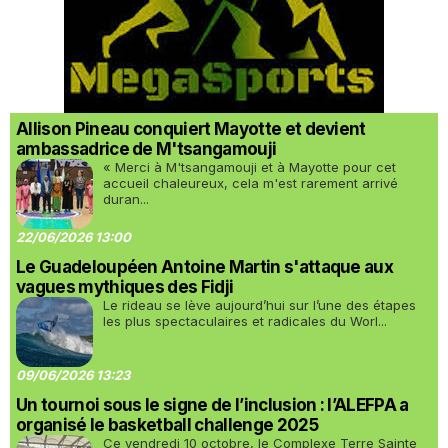
Allison Pineau conquiert Mayotte et devient
ambassadrice de M'tsangamouji
« Merci à M'tsangamouji et à Mayotte pour cet
accueil chaleureux, cela m'est rarement arrivé
duran...
22/06/2026 13:00
Le Guadeloupéen Antoine Martin s'attaque aux
vagues mythiques des Fidji
Le rideau se lève aujourd’hui sur l’une des étapes
les plus spectaculaires et radicales du Worl...
09/06/2026 13:23
Un tournoi sous le signe de l’inclusion : l’ALEFPA a
organisé le basketball challenge 2025
Ce vendredi 10 octobre, le Complexe Terre Sainte