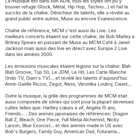
La musique est dans son ADN, tous les styles ont pu y
trouver refuge (Rock, Métal, Hip Hop, Techno…) et fait le
succès de la chaîne. Dénicheur de talents, elle a révélé au
grand public entre autres, Muse ou encore Evanescence.
Chaîne de référence, MCM c'est aussi du Live. Les
meilleurs concerts étaient sur cette chaîne, de Bob Marley à
Britney Spears en passant de Muse au MCM Café à Janet
Jackson mais aussi des live en direct avec Europe 2 Live
dans les années 2000.
Les émissions musicales étaient légions sur la chaîne: Blah
Blah Groove, Top 50, Le JDM, Le Hit, Les Carte Blanche
(Indo TV, Diam's TV)… et révélé les talents d'aujourd'hui:
Anne-Gaëlle Riccio, Zegut, Ness, Veronika Loubry, Cauet…
Outre la musique, la grille des programmes de MCM était
aussi composée de séries qui sont pour la plupart devenues
cultes telles que: Hartley cœurs à vif, Angéla 15 ans,
Friends… . Des animés japonaises de références: Dragon
Ball Z, Bleach, One Piece, Full Metal Alchemist, Nicky
Larson, Blue Exorcist… et des animés made in US avec
Bob's Burgers, Family Guy, American Dad, Futurama…