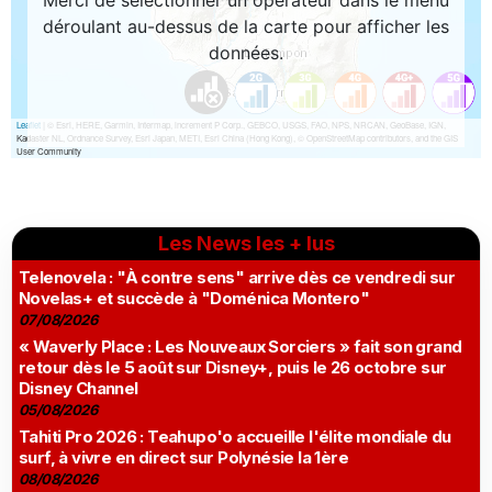
Les News les + lus
Telenovela : "À contre sens" arrive dès ce vendredi sur
Novelas+ et succède à "Doménica Montero"
07/08/2026
« Waverly Place : Les Nouveaux Sorciers » fait son grand
retour dès le 5 août sur Disney+, puis le 26 octobre sur
Disney Channel
05/08/2026
Tahiti Pro 2026 : Teahupo'o accueille l'élite mondiale du
surf, à vivre en direct sur Polynésie la 1ère
08/08/2026