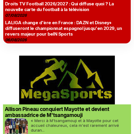
Droits TV Football 2026/2027 : Qui diffuse quoi ? La
nouvelle carte du football à la télévision
07/08/2026
LALIGA change d'ère en France : DAZN et Disney+
diffuseront le championnat espagnol jusqu'en 2029, un
revers majeur pour beIN Sports
06/08/2026
Allison Pineau conquiert Mayotte et devient
ambassadrice de M'tsangamouji
« Merci à M'tsangamouji et à Mayotte pour cet
accueil chaleureux, cela m'est rarement arrivé
duran...