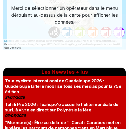
Les News les + lus
Tour cycliste international de Guadeloupe 2026 :
Guadeloupe la 1ère mobilise tous ses médias pour la 75e
édition
31/07/2026
Tahiti Pro 2026 : Teahupo'o accueille l'élite mondiale du
surf, à vivre en direct sur Polynésie la 1ère
05/08/2026
"Murmure(s) : Être au-delà-de" : Canal+ Caraïbes met en
lumière les parcours de personnes trans en Martinique