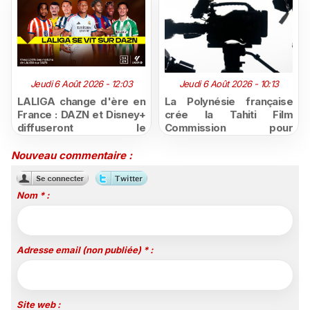
Jeudi 6 Août 2026 - 12:03
Jeudi 6 Août 2026 - 10:13
LALIGA change d'ère en
La Polynésie française
France : DAZN et Disney+
crée la Tahiti Film
diffuseront le
Commission pour
championnat espagnol
structurer et promouvoir
jusqu'en 2029, un revers
sa filière audiovisuelle
Nouveau commentaire :
majeur pour beIN Sports
Nom * :
Adresse email (non publiée) * :
Site web :