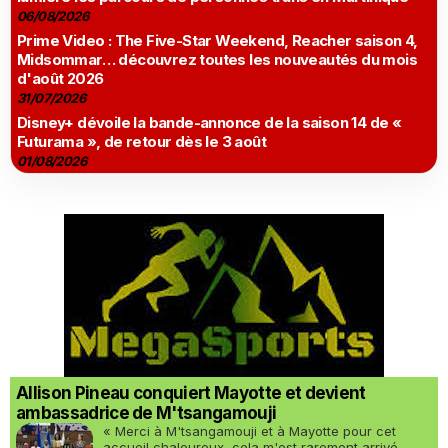
06/08/2026
Prime Video : The Five-Star Weekend, Reacher saison 4,
Midsommar… découvrez toutes les nouveautés du mois
d'août 2026
31/07/2026
Disney+ dévoile la bande-annonce de la saison 14 de «
Futurama », de retour dès le 3 août
01/08/2026
Allison Pineau conquiert Mayotte et devient
ambassadrice de M'tsangamouji
« Merci à M'tsangamouji et à Mayotte pour cet
accueil chaleureux, cela m'est rarement arrivé