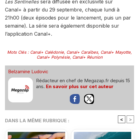
sera diffusée en exclusivité sur
Les Sentinelles
Canal+ à partir du 29 septembre, chaque lundi à
21h00 (deux épisodes pour le lancement, puis un par
semaine). La série sera également disponible sur
l’application Canal+.
Mots Clés
:
Canal+ Calédonie
,
Canal+ Caraïbes
,
Canal+ Mayotte
,
Canal+ Polynésie
,
Canal+ Réunion
Belzamine Ludovic
Rédacteur en chef de Megazap.fr depuis 15
ans.
En savoir plus sur cet auteur
<
>
DANS LA MÊME RUBRIQUE :