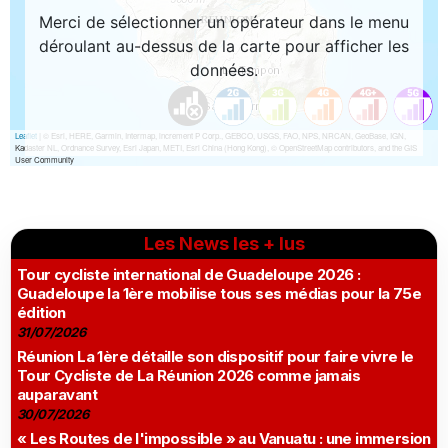
Les News les + lus
Tour cycliste international de Guadeloupe 2026 :
Guadeloupe la 1ère mobilise tous ses médias pour la 75e
édition
31/07/2026
Réunion La 1ère détaille son dispositif pour faire vivre le
Tour Cycliste de La Réunion 2026 comme jamais
auparavant
30/07/2026
« Les Routes de l'impossible » au Vanuatu : une immersion