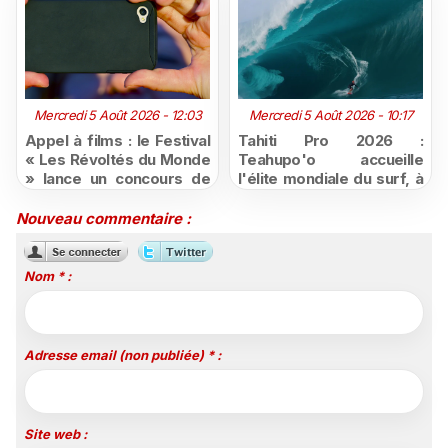
Mercredi 5 Août 2026 - 12:03
Mercredi 5 Août 2026 - 10:17
Appel à films : le Festival
Tahiti Pro 2026 :
« Les Révoltés du Monde
Teahupo'o accueille
» lance un concours de
l'élite mondiale du surf, à
courts-métrages pour les
vivre en direct sur
jeunes ultramarins
Polynésie la 1ère
Nouveau commentaire :
Nom * :
Adresse email (non publiée) * :
Site web :