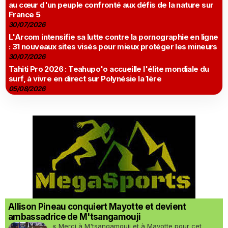
au cœur d'un peuple confronté aux défis de la nature sur
France 5
30/07/2026
L'Arcom intensifie sa lutte contre la pornographie en ligne
: 31 nouveaux sites visés pour mieux protéger les mineurs
30/07/2026
Tahiti Pro 2026 : Teahupo'o accueille l'élite mondiale du
surf, à vivre en direct sur Polynésie la 1ère
05/08/2026
Allison Pineau conquiert Mayotte et devient
ambassadrice de M'tsangamouji
« Merci à M'tsangamouji et à Mayotte pour cet