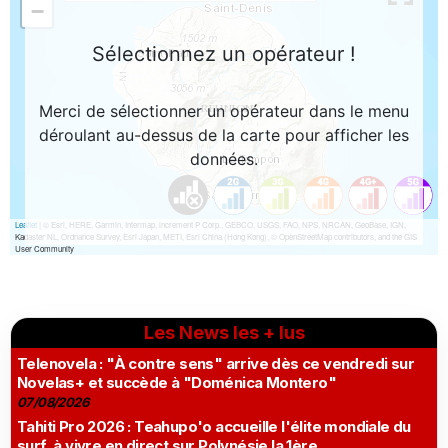
Les News les + lus
Telenovela : "À contre sens" arrive dès ce vendredi sur
Novelas+ et succède à "Doménica Montero"
07/08/2026
Tahiti Pro 2026 : Teahupo'o accueille l'élite mondiale du
surf, à vivre en direct sur Polynésie la 1ère