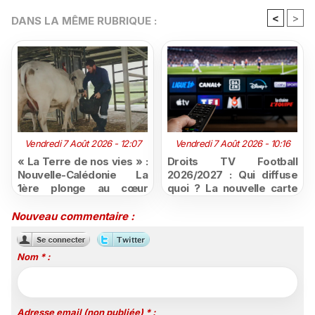
<
>
DANS LA MÊME RUBRIQUE :
Vendredi 7 Août 2026 - 12:07
Vendredi 7 Août 2026 - 10:16
« La Terre de nos vies » :
Droits TV Football
Nouvelle-Calédonie La
2026/2027 : Qui diffuse
1ère plonge au cœur
quoi ? La nouvelle carte
d'une ruralité en pleine
du football à la télévision
mutation
Nouveau commentaire :
Nom * :
Adresse email (non publiée) * :