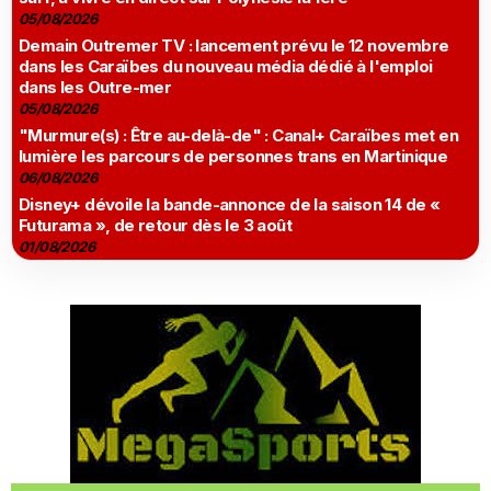
05/08/2026
Demain Outremer TV : lancement prévu le 12 novembre
dans les Caraïbes du nouveau média dédié à l'emploi
dans les Outre-mer
05/08/2026
"Murmure(s) : Être au-delà-de" : Canal+ Caraïbes met en
lumière les parcours de personnes trans en Martinique
06/08/2026
Disney+ dévoile la bande-annonce de la saison 14 de «
Futurama », de retour dès le 3 août
01/08/2026