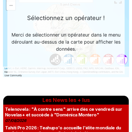
Les News les + lus
Telenovela : "À contre sens" arrive dès ce vendredi sur
Novelas+ et succède à "Doménica Montero"
07/08/2026
Tahiti Pro 2026 : Teahupo'o accueille l'élite mondiale du