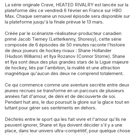
La série originale Crave, HEATED RIVALRY est lancée sur la
plateforme dès ce vendredi 6 février en France sur HBO
Max. Chaque semaine un nouvel épisode sera disponible sur
la plateforme jusqu'à la finale prévue le 13 mars.
Créée par le scénariste-réalisateur-producteur canadien
primé Jacob Tierney (Letterkenny, Shoresy), cette série
composée de 6 épisodes de 50 minutes raconte l'histoire
de deux joueurs de hockey rivaux : Shane Hollander
(Hudson Williams) et Ilya Rozanov (Connor Storrie). Shane
et Ilya sont deux des plus grandes stars de la Ligue majeure
de hockey, liés par l'ambition, la rivalité et une attraction
magnétique qu'aucun des deux ne comprend totalement.
Ce qui commence comme une aventure secrète entre deux
jeunes recrues se transforme en un parcours de plusieurs
années fait d'amour, de déni et de découverte de soi.
Pendant huit ans, le duo poursuit la gloire sur la glace tout en
luttant pour gérer ses sentiments en dehors.
Déchirés entre le sport qui les fait vivre et l'amour qu'ils ne
peuvent ignorer, Shane et Ilya doivent décider s'il y a une
place, dans leur univers ultra-compétitif, pour quelque chose