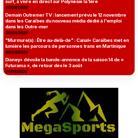
surf, à vivre en direct sur Polynésie la 1ère
05/08/2026
Demain Outremer TV : lancement prévu le 12 novembre
dans les Caraïbes du nouveau média dédié à l'emploi
dans les Outre-mer
05/08/2026
"Murmure(s) : Être au-delà-de" : Canal+ Caraïbes met en
lumière les parcours de personnes trans en Martinique
06/08/2026
Disney+ dévoile la bande-annonce de la saison 14 de «
Futurama », de retour dès le 3 août
01/08/2026