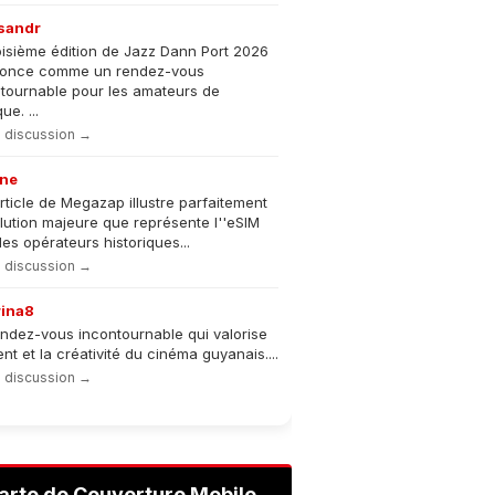
sandr
oisième édition de Jazz Dann Port 2026
nonce comme un rendez-vous
tournable pour les amateurs de
e. ...
la discussion →
ne
rticle de Megazap illustre parfaitement
olution majeure que représente l''eSIM
les opérateurs historiques...
la discussion →
rina8
ndez-vous incontournable qui valorise
lent et la créativité du cinéma guyanais....
la discussion →
arte de Couverture Mobile