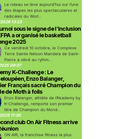
Le rideau se lève aujourd’hui sur l’une
des étapes les plus spectaculaires et
radicales du Worl...
2026 13:23
urnoi sous le signe de l’inclusion
LEFPA a organisé le basketball
lenge 2025
Ce vendredi 10 octobre, le Complexe
Terre Sainte Nelson Mandela de Saint-
Pierre a vibré au rythm...
2025 09:37
emy K-Challenge : Le
eloupéen, Enzo Balanger,
ier Français sacré Champion du
 de Moth à foils
Enzo Balanger, athlète de l’Akademy by
K-Challenge, remporte son premier
titre de Champion du Mond...
2025 11:30
cond club On Air Fitness arrive
Réunion
ON AIR, la franchise fitness la plus