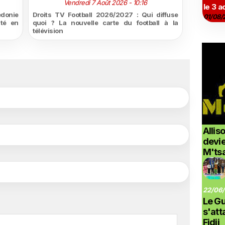
Vendredi 7 Août 2026 - 10:16
le 3 a
édonie
Droits TV Football 2026/2027 : Qui diffuse
01/08/
ité en
quoi ? La nouvelle carte du football à la
télévision
Allis
devi
M'ts
22/06/
Le G
s'at
Fidji