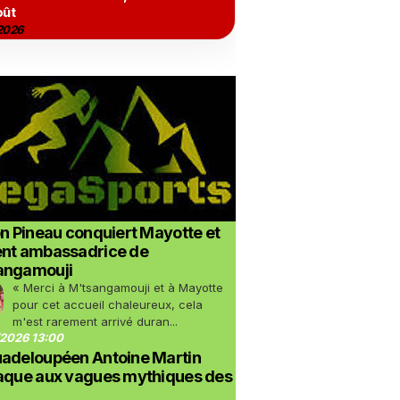
oût
2026
on Pineau conquiert Mayotte et
ent ambassadrice de
angamouji
« Merci à M'tsangamouji et à Mayotte
pour cet accueil chaleureux, cela
m'est rarement arrivé duran...
2026 13:00
uadeloupéen Antoine Martin
taque aux vagues mythiques des