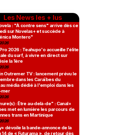
Les News les + lus
vela : "À contre sens" arrive dès ce
edi sur Novelas+ et succède à
nica Montero"
2026
 Pro 2026 : Teahupo'o accueille l'élite
le du surf, à vivre en direct sur
sie la 1ère
2026
n Outremer TV : lancement prévu le
vembre dans les Caraïbes du
au média dédié à l'emploi dans les
-mer
2026
re(s) : Être au-delà-de" : Canal+
bes met en lumière les parcours de
nnes trans en Martinique
2026
y+ dévoile la bande-annonce de la
 14 de « Futurama », de retour dès