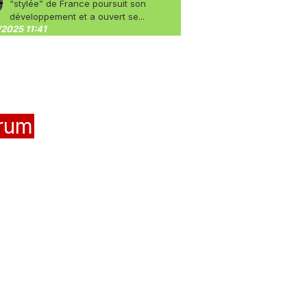
“stylée” de France poursuit son
développement et a ouvert se...
2025 11:41
rum