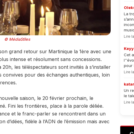
Olek
La tr
s’an
incon
musiqu
Lire 
© MédiaStîles
Keyy
 son grand retour sur Martinique la 1ère avec une
Cet a
 plus intense et résolument sans concessions.
l''év
pour 
0h, les téléspectateurs sont invités à s’installer
Lire 
es convives pour des échanges authentiques, loin
arences.
kata
Un re
le ta
ouvelle saison, le 20 février prochain, le
Lire 
Fini les frontières, place à la parole déliée.
égance et le franc-parler se rencontrent dans un
on d’idées, fidèle à l’ADN de l’émission mais avec
C