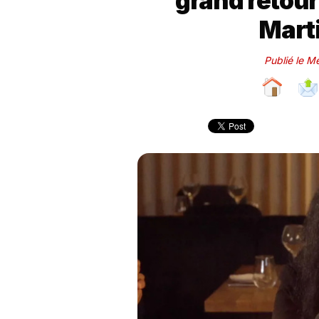
grand retour 
Marti
Publié le M