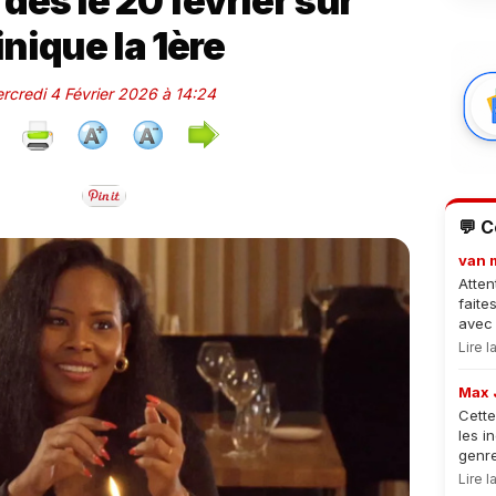
dès le 20 février sur
nique la 1ère
ercredi 4 Février 2026 à 14:24
💬 
van 
Atten
faite
avec 
Lire 
Max 
Cette
les i
genre
Lire 