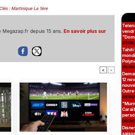
Clés
:
Martinique La 1ère
Teleno
e Megazap.fr depuis 15 ans.
En savoir plus sur
vendr
"Domé
07/08/
Tahiti
mondia
Polyné
05/08/
<
>
Demai
12 no
nouve
Outre
05/08/
"Murmu
Caraï
perso
06/08/
Disne
saison