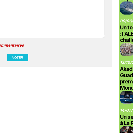
09/06/
Un to
: l’A
chal
commentaires
12/10/
Akad
Guad
prem
Monde
14/07/
Un se
à La 