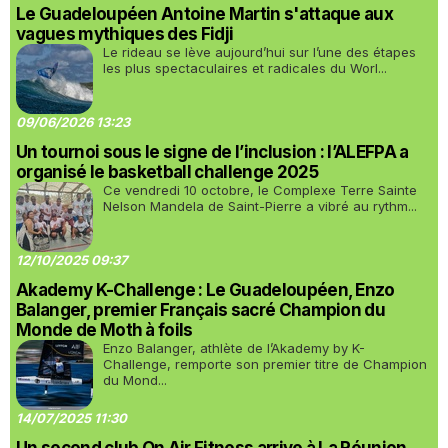
Le Guadeloupéen Antoine Martin s'attaque aux
vagues mythiques des Fidji
Le rideau se lève aujourd’hui sur l’une des étapes
les plus spectaculaires et radicales du Worl...
09/06/2026 13:23
Un tournoi sous le signe de l’inclusion : l’ALEFPA a
organisé le basketball challenge 2025
Ce vendredi 10 octobre, le Complexe Terre Sainte
Nelson Mandela de Saint-Pierre a vibré au rythm...
12/10/2025 09:37
Akademy K-Challenge : Le Guadeloupéen, Enzo
Balanger, premier Français sacré Champion du
Monde de Moth à foils
Enzo Balanger, athlète de l’Akademy by K-
Challenge, remporte son premier titre de Champion
du Mond...
14/07/2025 11:30