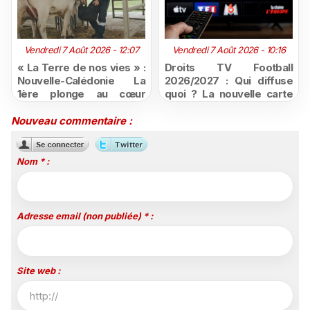
Vendredi 7 Août 2026 - 12:07
Vendredi 7 Août 2026 - 10:16
« La Terre de nos vies » :
Droits TV Football
Nouvelle-Calédonie La
2026/2027 : Qui diffuse
1ère plonge au cœur
quoi ? La nouvelle carte
d'une ruralité en pleine
du football à la télévision
mutation
Nouveau commentaire :
Nom * :
Adresse email (non publiée) * :
Site web :