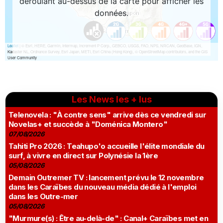
Les News les + lus
Telenovela : "À contre sens" arrive dès ce vendredi sur
Novelas+ et succède à "Doménica Montero"
07/08/2026
Tahiti Pro 2026 : Teahupo'o accueille l'élite mondiale du
surf, à vivre en direct sur Polynésie la 1ère
05/08/2026
Demain Outremer TV : lancement prévu le 12 novembre
dans les Caraïbes du nouveau média dédié à l'emploi
dans les Outre-mer
05/08/2026
"Murmure(s) : Être au-delà-de" : Canal+ Caraïbes met en