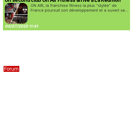
Un second club On Air Fitness arrive à La Réunion
ON AIR, la franchise fitness la plus “stylée” de
France poursuit son développement et a ouvert se...
04/07/2025 11:41
Forum