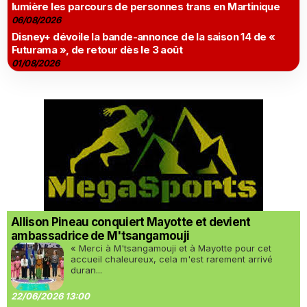
lumière les parcours de personnes trans en Martinique
06/08/2026
Disney+ dévoile la bande-annonce de la saison 14 de «
Futurama », de retour dès le 3 août
01/08/2026
Allison Pineau conquiert Mayotte et devient
ambassadrice de M'tsangamouji
« Merci à M'tsangamouji et à Mayotte pour cet
accueil chaleureux, cela m'est rarement arrivé
duran...
22/06/2026 13:00