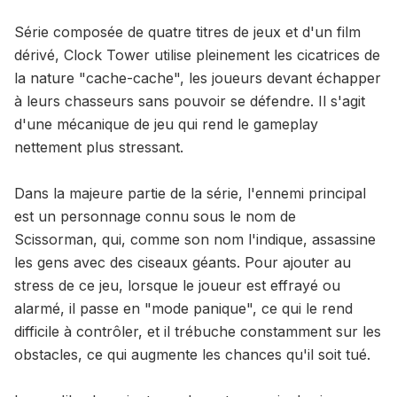
Série composée de quatre titres de jeux et d'un film
dérivé, Clock Tower utilise pleinement les cicatrices de
la nature "cache-cache", les joueurs devant échapper
à leurs chasseurs sans pouvoir se défendre. Il s'agit
d'une mécanique de jeu qui rend le gameplay
nettement plus stressant.
Dans la majeure partie de la série, l'ennemi principal
est un personnage connu sous le nom de
Scissorman, qui, comme son nom l'indique, assassine
les gens avec des ciseaux géants. Pour ajouter au
stress de ce jeu, lorsque le joueur est effrayé ou
alarmé, il passe en "mode panique", ce qui le rend
difficile à contrôler, et il trébuche constamment sur les
obstacles, ce qui augmente les chances qu'il soit tué.