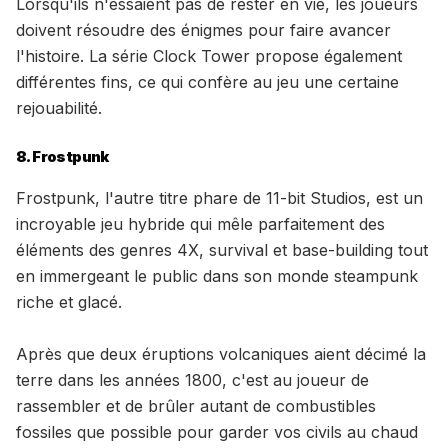
Lorsqu'ils n'essaient pas de rester en vie, les joueurs
doivent résoudre des énigmes pour faire avancer
l'histoire. La série Clock Tower propose également
différentes fins, ce qui confère au jeu une certaine
rejouabilité.
8. Frostpunk
Frostpunk, l'autre titre phare de 11-bit Studios, est un
incroyable jeu hybride qui mêle parfaitement des
éléments des genres 4X, survival et base-building tout
en immergeant le public dans son monde steampunk
riche et glacé.
Après que deux éruptions volcaniques aient décimé la
terre dans les années 1800, c'est au joueur de
rassembler et de brûler autant de combustibles
fossiles que possible pour garder vos civils au chaud