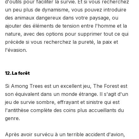
d'outils pour faciliter la survie. Et si vous recherchez
un peu plus de dynamisme, vous pouvez introduire
des animaux dangereux dans votre paysage, ou
ajouter des éléments de tension entre l'homme et la
nature, avec des options pour supprimer tout ce qui
précède si vous recherchez la pureté, la paix et
l'évasion.
12. La forêt
Si Among Trees est un excellent jeu, The Forest est
son équivalent dans un monde étrange. Il s'agit d'un
jeu de survie sombre, effrayant et sinistre qui est
l'antithèse complète des coins plus accueillants du
genre.
Après avoir survécu à un terrible accident d'avion,