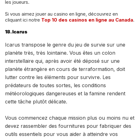
les joueurs.
Si vous aimez jouer au casino en ligne, découvrez en
cliquant ici notre
Top 10 des casinos en ligne au Canada
.
18. Icarus
Icarus transpose le genre du jeu de survie sur une
planète très, très lointaine. Vous êtes un colon
interstellaire qui, après avoir été déposé sur une
planète étrangère en cours de terraformation, doit
lutter contre les éléments pour survivre. Les
prédateurs de toutes sortes, les conditions
météorologiques dangereuses et la famine rendent
cette tâche plutôt délicate.
Vous commencez chaque mission plus ou moins nu et
devez rassembler des fournitures pour fabriquer des
outils essentiels pour vous aider à atteindre vos