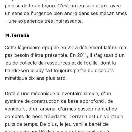
périsse de toute façon. C'est un jeu sain et joli, avec
un sens de l'urgence bien ancré dans ses mécanismes
- une expérience très intéressante.
14. Terraria
Cette légendaire épopée en 2D à défilement latéral n'a
pas besoin d'être présentée. En 2011, il s'agissait d'un
jeu de collecte de ressources et de fouille, dont la
bande-son blippy fait toujours partie du discours
mimétique dix ans plus tard.
Doté d'une mécanique d'inventaire simple, d'un
système de construction de base approfondi, de
vendeurs, d'un arsenal d'armes passionnant et de
combats de boss trépidants, Terraria est un véritable
puits de temps. De plus, le jeu vanille bénéficie
d'ajouts de qualité de vie qui ont pris huit ans à