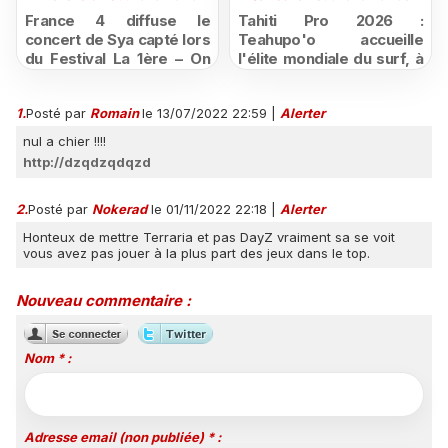
France 4 diffuse le
Tahiti Pro 2026 :
concert de Sya capté lors
Teahupo'o accueille
du Festival La 1ère – On
l'élite mondiale du surf, à
Air
vivre en direct sur
Polynésie la 1ère
1.
Posté par
Romain
le 13/07/2022 22:59
|
Alerter
nul a chier !!!!
http://dzqdzqdqzd
2.
Posté par
Nokerad
le 01/11/2022 22:18
|
Alerter
Honteux de mettre Terraria et pas DayZ vraiment sa se voit
vous avez pas jouer à la plus part des jeux dans le top.
Nouveau commentaire :
Nom * :
Adresse email (non publiée) * :