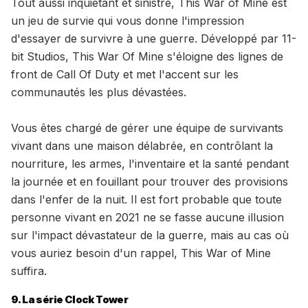
Tout aussi inquiétant et sinistre, This War of Mine est
un jeu de survie qui vous donne l'impression
d'essayer de survivre à une guerre. Développé par 11-
bit Studios, This War Of Mine s'éloigne des lignes de
front de Call Of Duty et met l'accent sur les
communautés les plus dévastées.
Vous êtes chargé de gérer une équipe de survivants
vivant dans une maison délabrée, en contrôlant la
nourriture, les armes, l'inventaire et la santé pendant
la journée et en fouillant pour trouver des provisions
dans l'enfer de la nuit. Il est fort probable que toute
personne vivant en 2021 ne se fasse aucune illusion
sur l'impact dévastateur de la guerre, mais au cas où
vous auriez besoin d'un rappel, This War of Mine
suffira.
9. La série Clock Tower