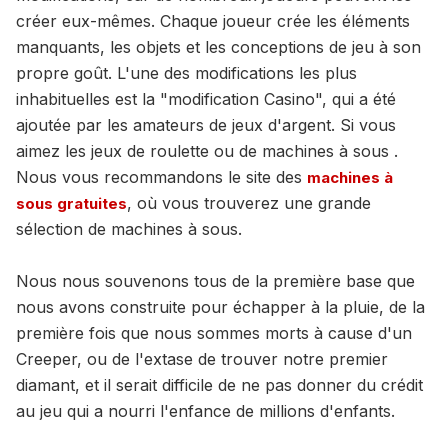
créer eux-mêmes. Chaque joueur crée les éléments
manquants, les objets et les conceptions de jeu à son
propre goût. L'une des modifications les plus
inhabituelles est la "modification Casino", qui a été
ajoutée par les amateurs de jeux d'argent. Si vous
aimez les jeux de roulette ou de machines à sous .
Nous vous recommandons le site des
machines à
, où vous trouverez une grande
sous gratuites
sélection de machines à sous.
Nous nous souvenons tous de la première base que
nous avons construite pour échapper à la pluie, de la
première fois que nous sommes morts à cause d'un
Creeper, ou de l'extase de trouver notre premier
diamant, et il serait difficile de ne pas donner du crédit
au jeu qui a nourri l'enfance de millions d'enfants.