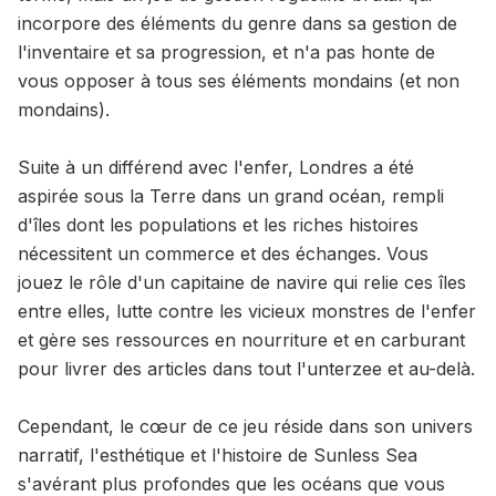
incorpore des éléments du genre dans sa gestion de
l'inventaire et sa progression, et n'a pas honte de
vous opposer à tous ses éléments mondains (et non
mondains).
Suite à un différend avec l'enfer, Londres a été
aspirée sous la Terre dans un grand océan, rempli
d'îles dont les populations et les riches histoires
nécessitent un commerce et des échanges. Vous
jouez le rôle d'un capitaine de navire qui relie ces îles
entre elles, lutte contre les vicieux monstres de l'enfer
et gère ses ressources en nourriture et en carburant
pour livrer des articles dans tout l'unterzee et au-delà.
Cependant, le cœur de ce jeu réside dans son univers
narratif, l'esthétique et l'histoire de Sunless Sea
s'avérant plus profondes que les océans que vous