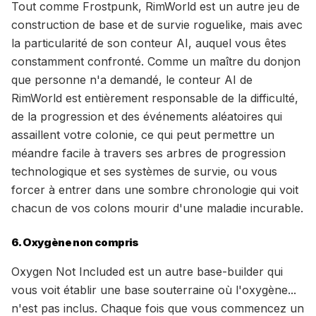
Tout comme Frostpunk, RimWorld est un autre jeu de
construction de base et de survie roguelike, mais avec
la particularité de son conteur AI, auquel vous êtes
constamment confronté. Comme un maître du donjon
que personne n'a demandé, le conteur AI de
RimWorld est entièrement responsable de la difficulté,
de la progression et des événements aléatoires qui
assaillent votre colonie, ce qui peut permettre un
méandre facile à travers ses arbres de progression
technologique et ses systèmes de survie, ou vous
forcer à entrer dans une sombre chronologie qui voit
chacun de vos colons mourir d'une maladie incurable.
6. Oxygène non compris
Oxygen Not Included est un autre base-builder qui
vous voit établir une base souterraine où l'oxygène...
n'est pas inclus. Chaque fois que vous commencez un