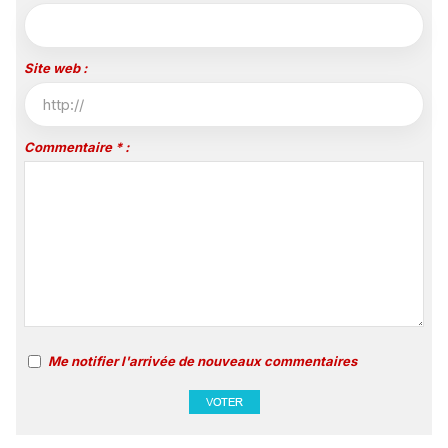
Site web :
Commentaire * :
Me notifier l'arrivée de nouveaux commentaires