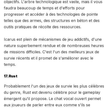
objectifs. L'arbre technologique est vaste, mais il vous
faudra beaucoup de temps et d'efforts pour
progresser et accéder à des technologies de pointe
telles que des armes, des structures en béton et des
outils pratiques de récolte des ressources.
Icarus est plein de mécanismes de jeu addictifs, d'une
nature superbement rendue et de nombreuses heures
de missions difficiles. C'est l'un des meilleurs jeux de
survie récents et il promet de s'améliorer avec le
temps.
17. Rust
Probablement l'un des jeux de survie les plus célèbres
du genre, Rust est devenu célèbre pour le gameplay
émergent qu'il propose. Le chat vocal ouvert permet
aux joueurs de parler entre eux comme s'ils se