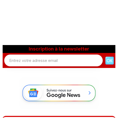
Inscription à la newsletter