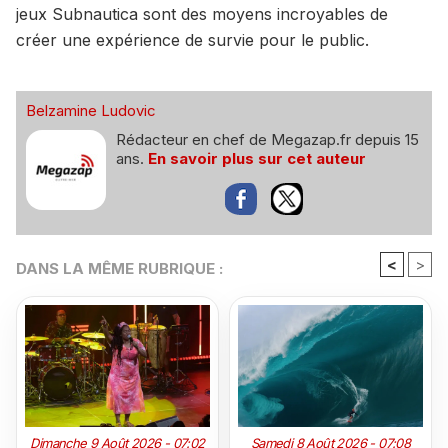
jeux Subnautica sont des moyens incroyables de
créer une expérience de survie pour le public.
Belzamine Ludovic
Rédacteur en chef de Megazap.fr depuis 15
ans.
En savoir plus sur cet auteur
<
>
DANS LA MÊME RUBRIQUE :
Dimanche 9 Août 2026 - 07:02
Samedi 8 Août 2026 - 07:08