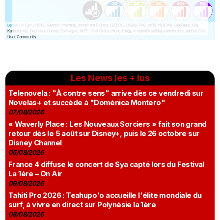
Les News les + lus
Telenovela : "À contre sens" arrive dès ce vendredi sur
Novelas+ et succède à "Doménica Montero"
07/08/2026
« Waverly Place : Les Nouveaux Sorciers » fait son grand
retour dès le 5 août sur Disney+, puis le 26 octobre sur
Disney Channel
05/08/2026
France 4 diffuse le concert de Sya capté lors du Festival
La 1ère – On Air
09/08/2026
Tahiti Pro 2026 : Teahupo'o accueille l'élite mondiale du
surf, à vivre en direct sur Polynésie la 1ère
08/08/2026