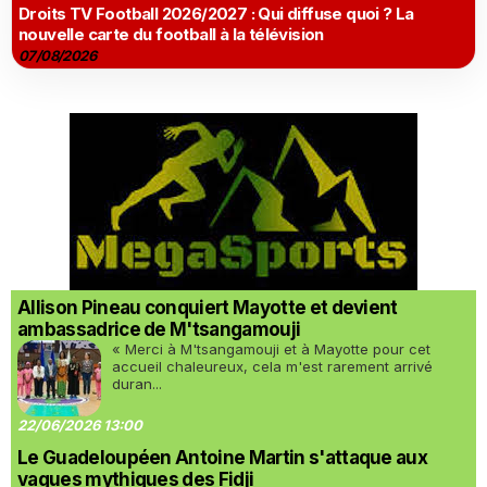
Droits TV Football 2026/2027 : Qui diffuse quoi ? La
nouvelle carte du football à la télévision
07/08/2026
Allison Pineau conquiert Mayotte et devient
ambassadrice de M'tsangamouji
« Merci à M'tsangamouji et à Mayotte pour cet
accueil chaleureux, cela m'est rarement arrivé
duran...
22/06/2026 13:00
Le Guadeloupéen Antoine Martin s'attaque aux
vagues mythiques des Fidji