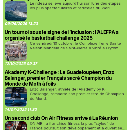
Le rideau se lève aujourd’hui sur l’une des étapes
les plus spectaculaires et radicales du Worl...
09/06/2026 13:23
Un tournoi sous le signe de l’inclusion : l’ALEFPA a
organisé le basketball challenge 2025
Ce vendredi 10 octobre, le Complexe Terre Sainte
Nelson Mandela de Saint-Pierre a vibré au rythm...
12/10/2025 09:37
Akademy K-Challenge : Le Guadeloupéen, Enzo
Balanger, premier Français sacré Champion du
Monde de Moth à foils
Enzo Balanger, athlète de l’Akademy by K-
Challenge, remporte son premier titre de Champion
du Mond...
14/07/2025 11:30
Un second club On Air Fitness arrive à La Réunion
ON AIR, la franchise fitness la plus “stylée” de
France poursuit son développement et a ouvert se...