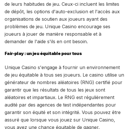
de leurs habitudes de jeu. Ceux-ci incluent les limites
de dépôt, les options d'auto-exclusion et l'accès aux
organisations de soutien aux joueurs ayant des
problèmes de jeu. Unique Casino encourage ses
joueurs à jouer de manière responsable et à
demander de l'aide s'ils en ont besoin.
Fair-play : un jeu équitable pour tous
Unique Casino s'engage à fournir un environnement
de jeu équitable à tous ses joueurs. Le casino utilise un
générateur de nombres aléatoires (RNG) certifié pour
garantir que les résultats de tous les jeux sont
aléatoires et impartiaux. Le RNG est régulièrement
audité par des agences de test indépendantes pour
garantir son équité et son intégrité. Vous pouvez être
assuré que lorsque vous jouez sur Unique Casino,
vous avez une chance équitable de gagner.