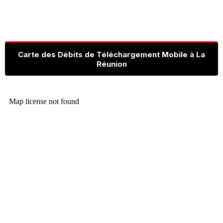
Carte des Débits de Téléchargement Mobile à La
Réunion