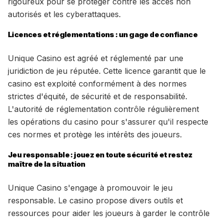
rigoureux pour se protéger contre les accès non
autorisés et les cyberattaques.
Licences et réglementations : un gage de confiance
Unique Casino est agréé et réglementé par une
juridiction de jeu réputée. Cette licence garantit que le
casino est exploité conformément à des normes
strictes d'équité, de sécurité et de responsabilité.
L'autorité de réglementation contrôle régulièrement
les opérations du casino pour s'assurer qu'il respecte
ces normes et protège les intérêts des joueurs.
Jeu responsable : jouez en toute sécurité et restez
maître de la situation
Unique Casino s'engage à promouvoir le jeu
responsable. Le casino propose divers outils et
ressources pour aider les joueurs à garder le contrôle