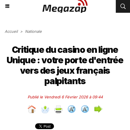
Accueil
>
Nationale
Critique du casino en ligne
Unique : votre porte d'entrée
vers des jeux français
palpitants
Publié le Vendredi 6 Février 2026 à 09:44