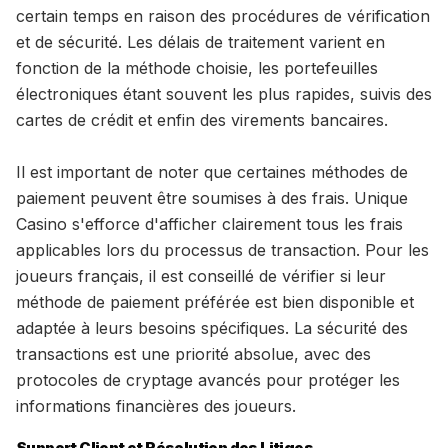
certain temps en raison des procédures de vérification
et de sécurité. Les délais de traitement varient en
fonction de la méthode choisie, les portefeuilles
électroniques étant souvent les plus rapides, suivis des
cartes de crédit et enfin des virements bancaires.
Il est important de noter que certaines méthodes de
paiement peuvent être soumises à des frais. Unique
Casino s'efforce d'afficher clairement tous les frais
applicables lors du processus de transaction. Pour les
joueurs français, il est conseillé de vérifier si leur
méthode de paiement préférée est bien disponible et
adaptée à leurs besoins spécifiques. La sécurité des
transactions est une priorité absolue, avec des
protocoles de cryptage avancés pour protéger les
informations financières des joueurs.
Support Client et Résolution des Litiges