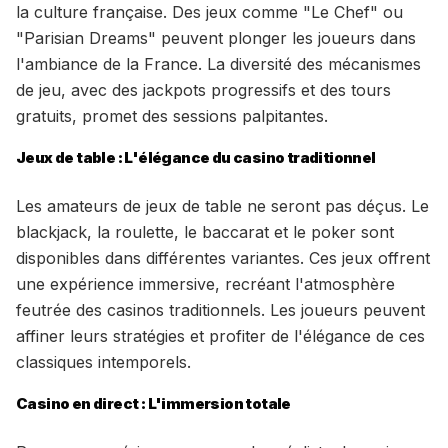
la culture française. Des jeux comme "Le Chef" ou
"Parisian Dreams" peuvent plonger les joueurs dans
l'ambiance de la France. La diversité des mécanismes
de jeu, avec des jackpots progressifs et des tours
gratuits, promet des sessions palpitantes.
Jeux de table : L'élégance du casino traditionnel
Les amateurs de jeux de table ne seront pas déçus. Le
blackjack, la roulette, le baccarat et le poker sont
disponibles dans différentes variantes. Ces jeux offrent
une expérience immersive, recréant l'atmosphère
feutrée des casinos traditionnels. Les joueurs peuvent
affiner leurs stratégies et profiter de l'élégance de ces
classiques intemporels.
Casino en direct : L'immersion totale