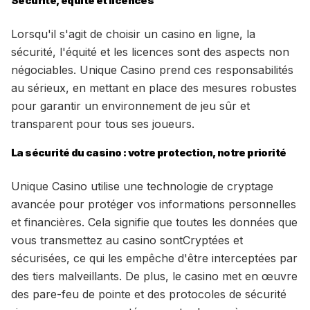
Sécurité, équité et licences
Lorsqu'il s'agit de choisir un casino en ligne, la
sécurité, l'équité et les licences sont des aspects non
négociables. Unique Casino prend ces responsabilités
au sérieux, en mettant en place des mesures robustes
pour garantir un environnement de jeu sûr et
transparent pour tous ses joueurs.
La sécurité du casino : votre protection, notre priorité
Unique Casino utilise une technologie de cryptage
avancée pour protéger vos informations personnelles
et financières. Cela signifie que toutes les données que
vous transmettez au casino sontCryptées et
sécurisées, ce qui les empêche d'être interceptées par
des tiers malveillants. De plus, le casino met en œuvre
des pare-feu de pointe et des protocoles de sécurité