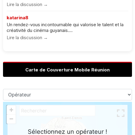
Lire la discussion →
katarina8
Un rendez-vous incontournable qui valorise le talent et la
créativité du cinéma guyanais....
Lire la discussion →
Carte de Couverture Mobile Réunion