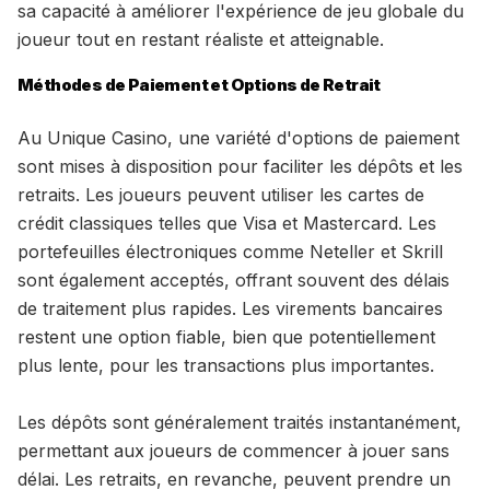
sa capacité à améliorer l'expérience de jeu globale du
joueur tout en restant réaliste et atteignable.
Méthodes de Paiement et Options de Retrait
Au Unique Casino, une variété d'options de paiement
sont mises à disposition pour faciliter les dépôts et les
retraits. Les joueurs peuvent utiliser les cartes de
crédit classiques telles que Visa et Mastercard. Les
portefeuilles électroniques comme Neteller et Skrill
sont également acceptés, offrant souvent des délais
de traitement plus rapides. Les virements bancaires
restent une option fiable, bien que potentiellement
plus lente, pour les transactions plus importantes.
Les dépôts sont généralement traités instantanément,
permettant aux joueurs de commencer à jouer sans
délai. Les retraits, en revanche, peuvent prendre un