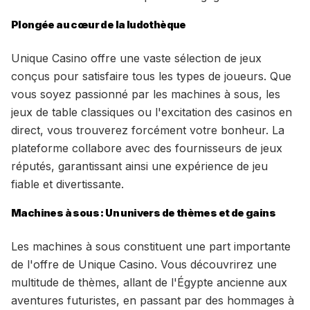
Plongée au cœur de la ludothèque
Unique Casino offre une vaste sélection de jeux
conçus pour satisfaire tous les types de joueurs. Que
vous soyez passionné par les machines à sous, les
jeux de table classiques ou l'excitation des casinos en
direct, vous trouverez forcément votre bonheur. La
plateforme collabore avec des fournisseurs de jeux
réputés, garantissant ainsi une expérience de jeu
fiable et divertissante.
Machines à sous : Un univers de thèmes et de gains
Les machines à sous constituent une part importante
de l'offre de Unique Casino. Vous découvrirez une
multitude de thèmes, allant de l'Égypte ancienne aux
aventures futuristes, en passant par des hommages à