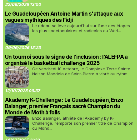
22/06/2026 13:00
Le Guadeloupéen Antoine Martin s'attaque aux
vagues mythiques des Fidji
Le rideau se lève aujourd’hui sur l’une des étapes
les plus spectaculaires et radicales du Worl...
09/06/2026 13:23
Un tournoi sous le signe de l’inclusion : l’ALEFPA a
organisé le basketball challenge 2025
Ce vendredi 10 octobre, le Complexe Terre Sainte
Nelson Mandela de Saint-Pierre a vibré au rythm...
12/10/2025 09:37
Akademy K-Challenge : Le Guadeloupéen, Enzo
Balanger, premier Français sacré Champion du
Monde de Moth à foils
Enzo Balanger, athlète de l’Akademy by K-
Challenge, remporte son premier titre de Champion
du Mond...