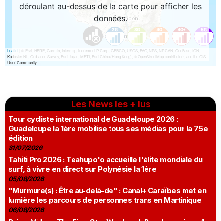
Les News les + lus
Tour cycliste international de Guadeloupe 2026 :
Guadeloupe la 1ère mobilise tous ses médias pour la 75e
édition
31/07/2026
Tahiti Pro 2026 : Teahupo'o accueille l'élite mondiale du
surf, à vivre en direct sur Polynésie la 1ère
05/08/2026
"Murmure(s) : Être au-delà-de" : Canal+ Caraïbes met en
lumière les parcours de personnes trans en Martinique
06/08/2026