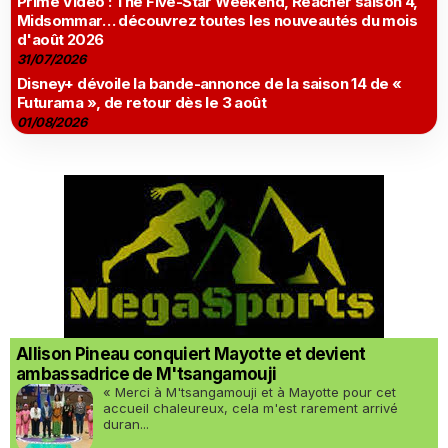
Prime Video : The Five-Star Weekend, Reacher saison 4,
Midsommar… découvrez toutes les nouveautés du mois
d'août 2026
31/07/2026
Disney+ dévoile la bande-annonce de la saison 14 de «
Futurama », de retour dès le 3 août
01/08/2026
Allison Pineau conquiert Mayotte et devient
ambassadrice de M'tsangamouji
« Merci à M'tsangamouji et à Mayotte pour cet
accueil chaleureux, cela m'est rarement arrivé
duran...