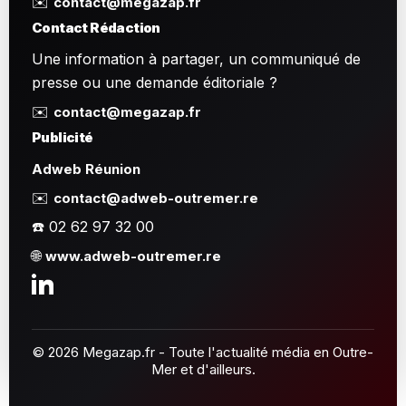
✉️
contact@megazap.fr
Contact Rédaction
Une information à partager, un communiqué de
presse ou une demande éditoriale ?
✉️
contact@megazap.fr
Publicité
Adweb Réunion
✉️
contact@adweb-outremer.re
☎️ 02 62 97 32 00
🌐
www.adweb-outremer.re
© 2026 Megazap.fr - Toute l'actualité média en Outre-
Mer et d'ailleurs.