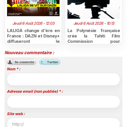
Jeudi 6 Août 2026 - 12:03
Jeudi 6 Août 2026 - 10:13
LALIGA change d'ère en
La Polynésie française
France : DAZN et Disney+
crée la Tahiti Film
diffuseront le
Commission pour
championnat espagnol
structurer et promouvoir
jusqu'en 2029, un revers
sa filière audiovisuelle
Nouveau commentaire :
majeur pour beIN Sports
Nom * :
Adresse email (non publiée) * :
Site web :