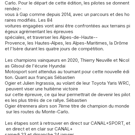
Carlo. Pour le départ de cette édition, les pilotes se donnent
rendez-
vous à Gap comme depuis 2014, avec un parcours et des ho
raires modifiés. Les 84
voitures engagées vont ainsi être confrontées aux terrains pi
égeux agrémentant les épreuves
spéciales, et traverser les Alpes­-de-­Haute-­
Provence, les Hautes-­Alpes, les Alpes-­Maritimes, la Drôme
et l'Isère durant les quatre jours de compétition.
Les champions vainqueurs en 2020, Thierry Neuville et Nicol
as Gilsoul de l'écurie Hyundai
Motosport sont attendus au tournant pour cette nouvelle édi
tion. Quant aux français Sébastien
Ogier et Julien Ingrassia, au volant de leur Toyota Yaris WRC,
peuvent viser une huitième victoire
sur cette épreuve, ce qui leur permettrait de devenir les pilot
es les plus titrés de ce rallye. Sébastien
Ogier étrennera alors son 7ème titre de champion du monde
sur les routes du Monte-­Carlo.
Les étapes sont à retrouver en direct sur CANAL+SPORT, et
en direct et en clair sur CANAL+
samedi 23 et dimanche 24 janvier.