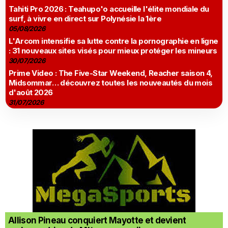
Tahiti Pro 2026 : Teahupo'o accueille l'élite mondiale du
surf, à vivre en direct sur Polynésie la 1ère
05/08/2026
L'Arcom intensifie sa lutte contre la pornographie en ligne
: 31 nouveaux sites visés pour mieux protéger les mineurs
30/07/2026
Prime Video : The Five-Star Weekend, Reacher saison 4,
Midsommar… découvrez toutes les nouveautés du mois
d'août 2026
31/07/2026
Allison Pineau conquiert Mayotte et devient