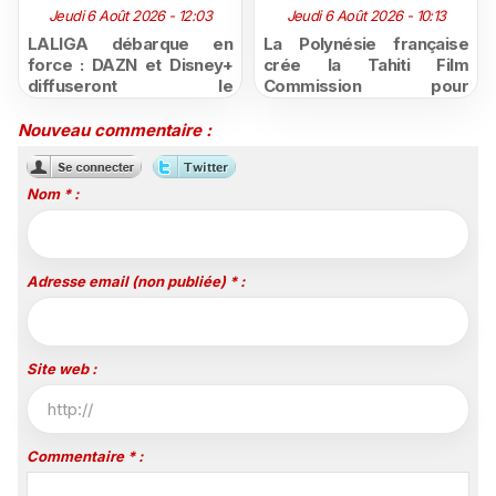
Jeudi 6 Août 2026 - 12:03
Jeudi 6 Août 2026 - 10:13
LALIGA débarque en
La Polynésie française
force : DAZN et Disney+
crée la Tahiti Film
diffuseront le
Commission pour
championnat espagnol en
structurer et promouvoir
France jusqu'en 2029
sa filière audiovisuelle
Nouveau commentaire :
Nom * :
Adresse email (non publiée) * :
Site web :
Commentaire * :