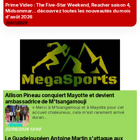
Prime Video : The Five-Star Weekend, Reacher saison 4,
Midsommar… découvrez toutes les nouveautés du mois
d'août 2026
31/07/2026
Allison Pineau conquiert Mayotte et devient
ambassadrice de M'tsangamouji
« Merci à M'tsangamouji et à Mayotte pour cet
accueil chaleureux, cela m'est rarement arrivé
duran...
22/06/2026 13:00
Le Guadeloupéen Antoine Martin s'attaque aux