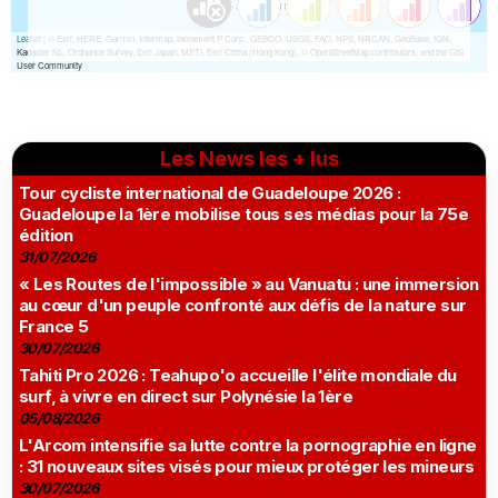
Les News les + lus
Tour cycliste international de Guadeloupe 2026 :
Guadeloupe la 1ère mobilise tous ses médias pour la 75e
édition
31/07/2026
« Les Routes de l'impossible » au Vanuatu : une immersion
au cœur d'un peuple confronté aux défis de la nature sur
France 5
30/07/2026
Tahiti Pro 2026 : Teahupo'o accueille l'élite mondiale du
surf, à vivre en direct sur Polynésie la 1ère
05/08/2026
L'Arcom intensifie sa lutte contre la pornographie en ligne
: 31 nouveaux sites visés pour mieux protéger les mineurs
30/07/2026