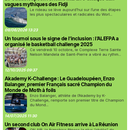
vagues mythiques des Fidji
Le rideau se lève aujourd’hui sur l’une des étapes
les plus spectaculaires et radicales du Worl...
09/06/2026 13:23
Un tournoi sous le signe de l’inclusion : l’ALEFPA a
organisé le basketball challenge 2025
Ce vendredi 10 octobre, le Complexe Terre Sainte
Nelson Mandela de Saint-Pierre a vibré au rythm...
12/10/2025 09:37
Akademy K-Challenge : Le Guadeloupéen, Enzo
Balanger, premier Français sacré Champion du
Monde de Moth à foils
Enzo Balanger, athlète de l’Akademy by K-
Challenge, remporte son premier titre de Champion
du Mond...
14/07/2025 11:30
Un second club On Air Fitness arrive à La Réunion
ON AIR, la franchise fitness la plus “stylée” de