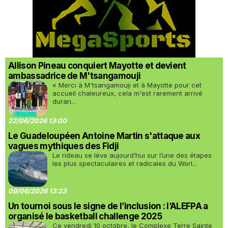
Allison Pineau conquiert Mayotte et devient
ambassadrice de M'tsangamouji
« Merci à M'tsangamouji et à Mayotte pour cet
accueil chaleureux, cela m'est rarement arrivé
duran...
22/06/2026 13:00
Le Guadeloupéen Antoine Martin s'attaque aux
vagues mythiques des Fidji
Le rideau se lève aujourd’hui sur l’une des étapes
les plus spectaculaires et radicales du Worl...
09/06/2026 13:23
Un tournoi sous le signe de l’inclusion : l’ALEFPA a
organisé le basketball challenge 2025
Ce vendredi 10 octobre, le Complexe Terre Sainte