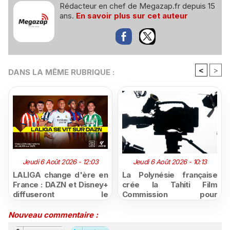
Rédacteur en chef de Megazap.fr depuis 15
ans.
En savoir plus sur cet auteur
<
>
DANS LA MÊME RUBRIQUE :
Jeudi 6 Août 2026 - 12:03
Jeudi 6 Août 2026 - 10:13
LALIGA change d'ère en
La Polynésie française
France : DAZN et Disney+
crée la Tahiti Film
diffuseront le
Commission pour
championnat espagnol
structurer et promouvoir
jusqu'en 2029, un revers
sa filière audiovisuelle
Nouveau commentaire :
majeur pour beIN Sports