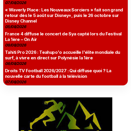
07/08/2026
« Waverly Place : Les Nouveaux Sorciers » fait son grand
retour dès le 5 août sur Disney+, puis le 26 octobre sur
Disney Channel
05/08/2026
France 4 diffuse le concert de Sya capté lors du Festival
La 1ère – On Air
09/08/2026
Tahiti Pro 2026 : Teahupo'o accueille l'élite mondiale du
surf, à vivre en direct sur Polynésie la 1ère
08/08/2026
Droits TV Football 2026/2027 : Qui diffuse quoi ? La
nouvelle carte du football à la télévision
07/08/2026