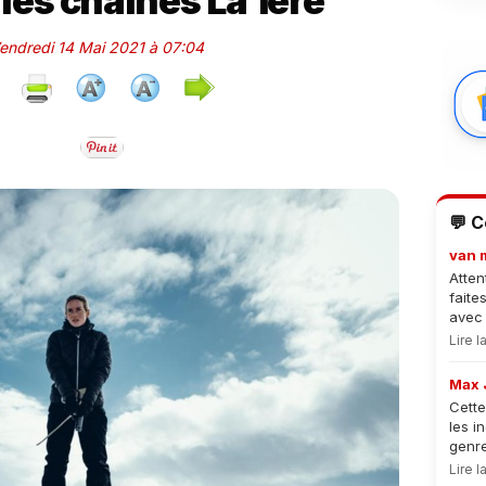
 les chaînes La 1ère
Vendredi 14 Mai 2021 à 07:04
💬 
van 
Atten
faite
avec 
Lire 
Max 
Cette
les i
genre
Lire 