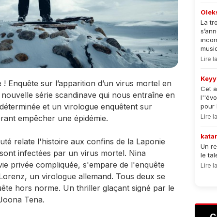
Olek
La tr
s’an
incon
musiqu
Lire 
Keyy
! Enquête sur l’apparition d’un virus mortel en
Cet a
 nouvelle série scandinave qui nous entraîne en
l''év
 déterminée et un virologue enquêtent sur
pour 
Lire 
pérant empêcher une épidémie.
kata
té relate l'histoire aux confins de la Laponie
Un re
sont infectées par un virus mortel. Nina
le ta
 vie privée compliquée, s'empare de l'enquête
Lire 
Lorenz, un virologue allemand. Tous deux se
te hors norme. Un thriller glaçant signé par le
t Joona Tena.
C