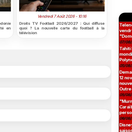
Vendredi 7 Août 2026 - 10:16
édonie
Droits TV Football 2026/2027 : Qui diffuse
Teleno
ité en
quoi ? La nouvelle carte du football à la
vendr
télévision
"Domé
07/08/
Tahiti
mondia
Polyné
05/08/
Demai
12 no
nouve
Outre
05/08/
"Murmu
Caraï
perso
06/08/
Disne
saison