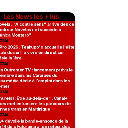
Les News les + lus
vela : "À contre sens" arrive dès ce
edi sur Novelas+ et succède à
nica Montero"
2026
 Pro 2026 : Teahupo'o accueille l'élite
le du surf, à vivre en direct sur
sie la 1ère
2026
n Outremer TV : lancement prévu le
vembre dans les Caraïbes du
au média dédié à l'emploi dans les
-mer
2026
re(s) : Être au-delà-de" : Canal+
bes met en lumière les parcours de
nnes trans en Martinique
2026
y+ dévoile la bande-annonce de la
 14 de « Futurama », de retour dès