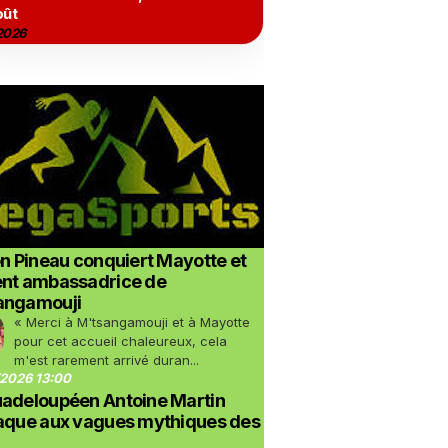
oût
2026
on Pineau conquiert Mayotte et
ent ambassadrice de
angamouji
« Merci à M'tsangamouji et à Mayotte
pour cet accueil chaleureux, cela
m'est rarement arrivé duran...
2026 13:00
uadeloupéen Antoine Martin
taque aux vagues mythiques des