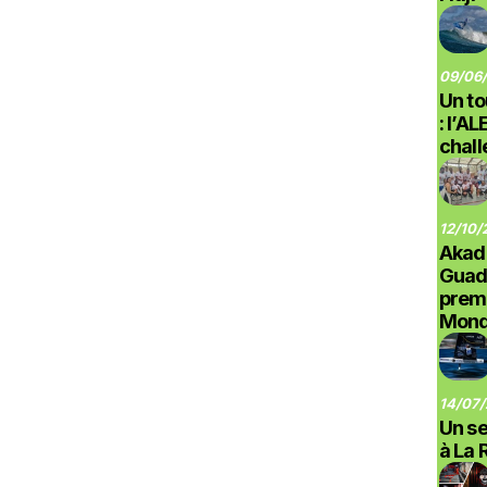
09/06/
Un to
: l’A
chal
12/10/
Akad
Guad
prem
Monde
14/07/
Un se
à La 