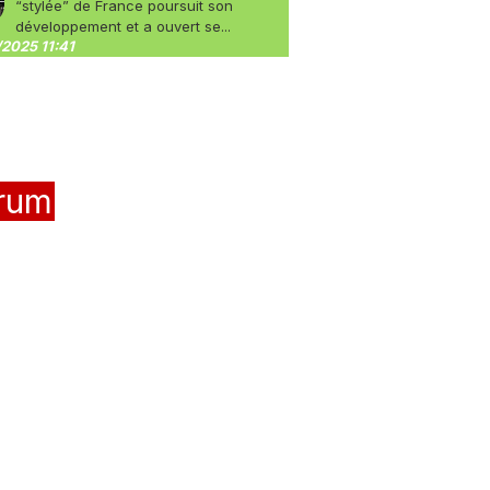
“stylée” de France poursuit son
développement et a ouvert se...
2025 11:41
rum