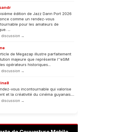
sandr
oisième édition de Jazz Dann Port 2026
nonce comme un rendez-vous
tournable pour les amateurs de
e. ...
la discussion →
ne
rticle de Megazap illustre parfaitement
olution majeure que représente l''eSIM
les opérateurs historiques...
la discussion →
rina8
ndez-vous incontournable qui valorise
lent et la créativité du cinéma guyanais....
la discussion →
arte de Couverture Mobile