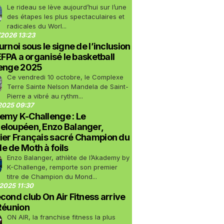
Le rideau se lève aujourd’hui sur l’une
des étapes les plus spectaculaires et
radicales du Worl...
2026 13:23
urnoi sous le signe de l’inclusion
LEFPA a organisé le basketball
lenge 2025
Ce vendredi 10 octobre, le Complexe
Terre Sainte Nelson Mandela de Saint-
Pierre a vibré au rythm...
2025 09:37
emy K-Challenge : Le
eloupéen, Enzo Balanger,
ier Français sacré Champion du
 de Moth à foils
Enzo Balanger, athlète de l’Akademy by
K-Challenge, remporte son premier
titre de Champion du Mond...
2025 11:30
cond club On Air Fitness arrive
Réunion
ON AIR, la franchise fitness la plus