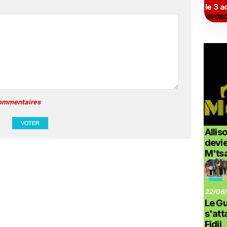
le 3 a
01/08/
commentaires
Allis
devi
M'ts
22/06/
Le G
s'at
Fidji