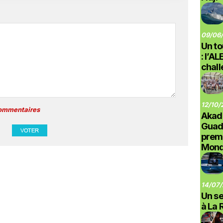
09/06/
Un to
: l’A
chal
12/10/
commentaires
Akad
Guad
prem
Monde
14/07/
Un se
à La 