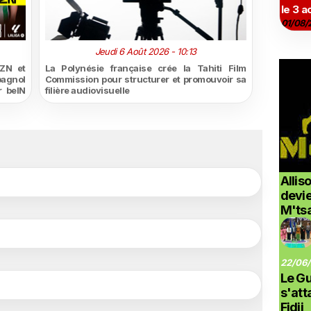
le 3 a
01/08/
Jeudi 6 Août 2026 - 10:13
ZN et
La Polynésie française crée la Tahiti Film
pagnol
Commission pour structurer et promouvoir sa
r beIN
filière audiovisuelle
Allis
devi
M'ts
22/06/
Le G
s'at
Fidji