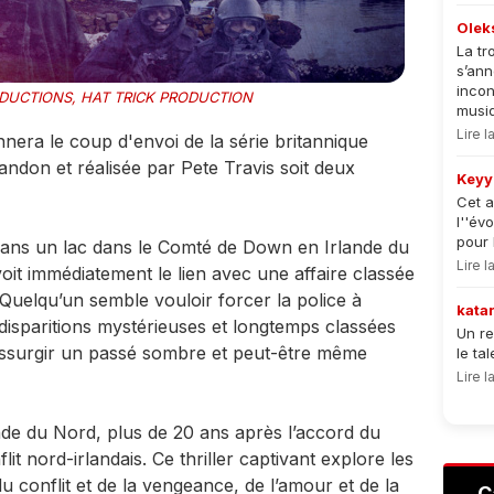
Olek
La tr
s’an
incon
DUCTIONS, HAT TRICK PRODUCTION
musiqu
Lire 
nnera le coup d'envoi de la série britannique
on et réalisée par Pete Travis soit deux
Keyy
Cet a
l''év
pour 
dans un lac dans le Comté de Down en Irlande du
Lire 
it immédiatement le lien avec une affaire classée
Quelqu’un semble vouloir forcer la police à
kata
 disparitions mystérieuses et longtemps classées
Un re
 ressurgir un passé sombre et peut-être même
le ta
Lire 
e du Nord, plus de 20 ans après l’accord du
lit nord-irlandais. Ce thriller captivant explore les
du conflit et de la vengeance, de l’amour et de la
C