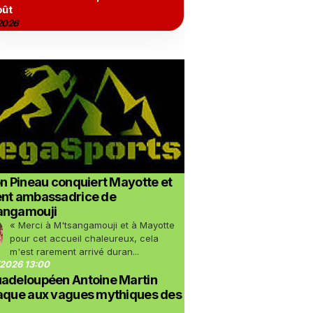
oût
2026
on Pineau conquiert Mayotte et
ent ambassadrice de
angamouji
« Merci à M'tsangamouji et à Mayotte
pour cet accueil chaleureux, cela
m'est rarement arrivé duran...
2026 13:00
uadeloupéen Antoine Martin
taque aux vagues mythiques des