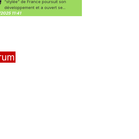
“stylée” de France poursuit son
développement et a ouvert se...
2025 11:41
rum