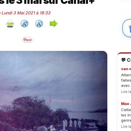
 le 3 mai sur Canal+
e Lundi 3 Mai 2021 à 18:33
💬 
van 
Atten
faite
avec 
Lire 
Max 
Cette
les i
genre
Lire 