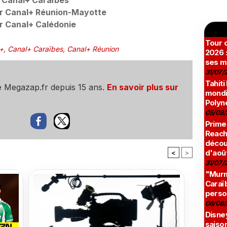
r Canal+ Caraïbes
ur Canal+ Réunion-Mayotte
ur Canal+ Calédonie
Tour c
+
,
Canal+ Caraïbes
,
Canal+ Réunion
2026 :
ses m
31/07/
Tahiti
e Megazap.fr depuis 15 ans.
En savoir plus sur
mondia
Polyné
05/08/
Prime
Reach
décou
d'aoû
<
>
31/07/
"Murmu
Caraï
perso
06/08/
Disne
saison