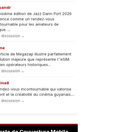
sandr
oisième édition de Jazz Dann Port 2026
nonce comme un rendez-vous
tournable pour les amateurs de
e. ...
la discussion →
ne
rticle de Megazap illustre parfaitement
olution majeure que représente l''eSIM
les opérateurs historiques...
la discussion →
rina8
ndez-vous incontournable qui valorise
lent et la créativité du cinéma guyanais....
la discussion →
arte de Couverture Mobile