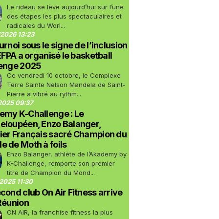
Le rideau se lève aujourd’hui sur l’une
des étapes les plus spectaculaires et
radicales du Worl...
2026 13:23
urnoi sous le signe de l’inclusion
LEFPA a organisé le basketball
lenge 2025
Ce vendredi 10 octobre, le Complexe
Terre Sainte Nelson Mandela de Saint-
Pierre a vibré au rythm...
2025 09:37
emy K-Challenge : Le
eloupéen, Enzo Balanger,
ier Français sacré Champion du
 de Moth à foils
Enzo Balanger, athlète de l’Akademy by
K-Challenge, remporte son premier
titre de Champion du Mond...
2025 11:30
cond club On Air Fitness arrive
Réunion
ON AIR, la franchise fitness la plus