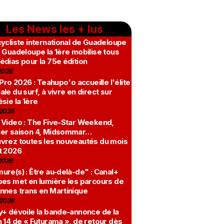
Les News les + lus
ycliste international de Guadeloupe
 Guadeloupe la 1ère mobilise tous
édias pour la 75e édition
2026
 Pro 2026 : Teahupo'o accueille l'élite
le du surf, à vivre en direct sur
sie la 1ère
2026
 Video : The Five-Star Weekend,
er saison 4, Midsommar…
vrez toutes les nouveautés du mois
t 2026
2026
re(s) : Être au-delà-de" : Canal+
bes met en lumière les parcours de
nnes trans en Martinique
2026
y+ dévoile la bande-annonce de la
 14 de « Futurama », de retour dès