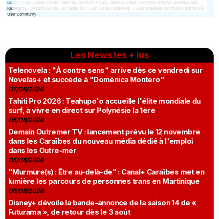
Les News les + lus
Telenovela : "À contre sens" arrive dès ce vendredi sur
Novelas+ et succède à "Doménica Montero"
07/08/2026
Tahiti Pro 2026 : Teahupo'o accueille l'élite mondiale du
surf, à vivre en direct sur Polynésie la 1ère
05/08/2026
Demain Outremer TV : lancement prévu le 12 novembre
dans les Caraïbes du nouveau média dédié à l'emploi
dans les Outre-mer
05/08/2026
"Murmure(s) : Être au-delà-de" : Canal+ Caraïbes met en
lumière les parcours de personnes trans en Martinique
06/08/2026
Disney+ dévoile la bande-annonce de la saison 14 de «
Futurama », de retour dès le 3 août