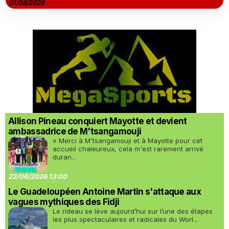
01/08/2026
Allison Pineau conquiert Mayotte et devient
ambassadrice de M'tsangamouji
« Merci à M'tsangamouji et à Mayotte pour cet
accueil chaleureux, cela m'est rarement arrivé
duran...
22/06/2026 13:00
Le Guadeloupéen Antoine Martin s'attaque aux
vagues mythiques des Fidji
Le rideau se lève aujourd’hui sur l’une des étapes
les plus spectaculaires et radicales du Worl...