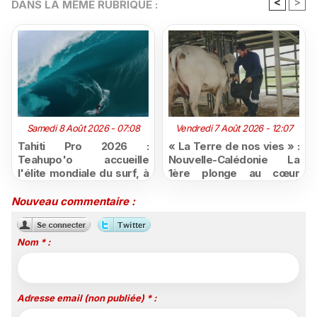
<
>
DANS LA MÊME RUBRIQUE :
Samedi 8 Août 2026 - 07:08
Vendredi 7 Août 2026 - 12:07
Tahiti Pro 2026 :
« La Terre de nos vies » :
Teahupo'o accueille
Nouvelle-Calédonie La
l'élite mondiale du surf, à
1ère plonge au cœur
vivre en direct sur
d'une ruralité en pleine
Polynésie la 1ère
mutation
Nouveau commentaire :
Nom * :
Adresse email (non publiée) * :