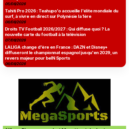
05/08/2026
Tahiti Pro 2026 : Teahupo'o accueille l'élite mondiale du
surf, à vivre en direct sur Polynésie la 1ère
08/08/2026
Droits TV Football 2026/2027 : Qui diffuse quoi ? La
nouvelle carte du football à la télévision
07/08/2026
LALIGA change d'ère en France : DAZN et Disney+
diffuseront le championnat espagnol jusqu'en 2029, un
revers majeur pour beIN Sports
06/08/2026