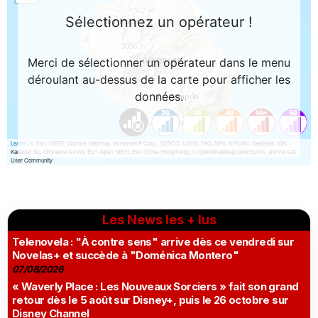
Les News les + lus
Telenovela : "À contre sens" arrive dès ce vendredi sur
Novelas+ et succède à "Doménica Montero"
07/08/2026
« Waverly Place : Les Nouveaux Sorciers » fait son grand
retour dès le 5 août sur Disney+, puis le 26 octobre sur
Disney Channel